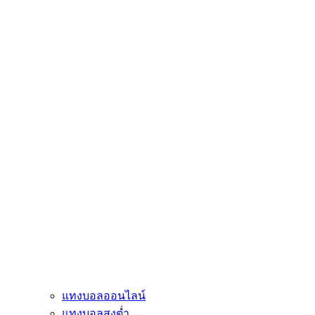
แทงบอลออนไลน์
แทงบอลสูงต่ำ