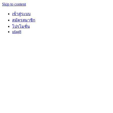
Skip to content
เข้าสู่ระบบ
สมัครสมาชิก
โปรโมชั่น
ufag8