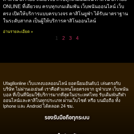
ONLINE ที่เดียวจบ ครบทุกเกมเดิมพัน เว็บพนันออนไลน์ เว็บ
ตรง เปิดให้บริการแบบครบวงจร คาสิโนยูฟ่า ได้รับมาตราฐาน
ในระดับสากล เป็นผู้ให้บริการคาสิโนออนไลน์
อ่านรายละเอียด »
1
2
3
4
Ufag8online เว็บแทงบอลออนไลน์ ยอดนิยมอันดับ1 เล่นตรงกับ
บริษัท ไม่ผ่านเอเย่นต์ เราคือตัวแทนโดยตรงจาก ยูฟ่าเบท เว็บพนัน
บอล ที่เป็นที่นิยมใช้บริการมากที่สุดในประเทศไทย รับเดิมพันกีฬา
ออนไลน์และคาสิโนทุกประเภท ผ่านเว็บไซต์ หรือ บนมือถือ ทั้ง
Iphone และ Android ได้ตลอด 24 ชม.
รองรับมือถือทุกระบบ