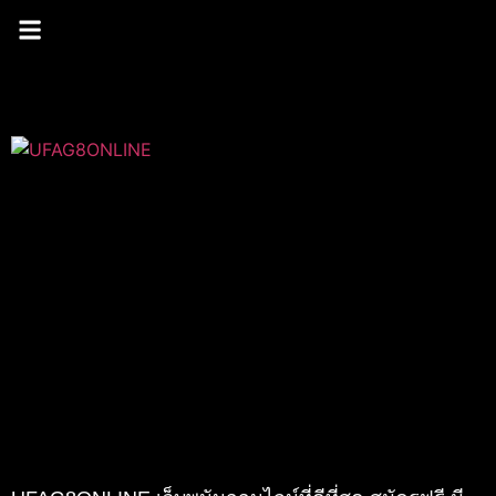
เข้าสู่ระบบ
สมัครสมาชิก
โปรโมชั่น
คาสิโนออนไลน์