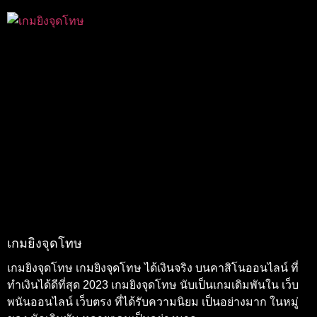
เกมยิงจุดโทษ
เกมยิงจุดโทษ เกมยิงจุดโทษ ได้เงินจริง บนคาสิโนออนไลน์ ที่
ทำเงินได้ดีที่สุด 2023 เกมยิงจุดโทษ นับเป็นเกมเดิมพันใน เว็บ
พนันออนไลน์ เว็บตรง ที่ได้รับความนิยม เป็นอย่างมาก ในหมู่