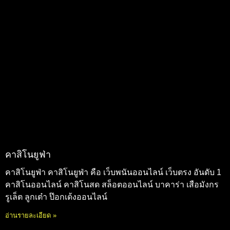
คาสิโนยูฟ่า
คาสิโนยูฟ่า คาสิโนยูฟ่า คือ เว็บพนันออนไลน์ เว็บตรง อันดับ 1
คาสิโนออนไลน์ คาสิโนสด สล็อตออนไลน์ บาคาร่า เสือมังกร
รูเล็ต ลูกเต๋า ป๊อกเด้งออนไลน์
อ่านรายละเอียด »