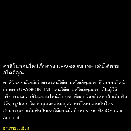
คาสิโนออนไลน์เว็บตรง UFAG8ONLINE เล่นได้ตาม
สไตล์คุณ
คาสิโนออนไลน์เว็บตรง เล่นได้ตามสไตล์คุณ คาสิโนออนไลน์
เว็บตรง UFAG8ONLINE เล่นได้ตามสไตล์คุณ เราเป็นผู้ให้
บริการเกม คาสิโนออนไลน์เว็บตรง ที่ตอบโจทย์เหล่านักเดิมพัน
ได้ทุกรูปแบบ ไม่ว่าคุณจะเล่นอยู่สถานที่ไหน เล่นกับใคร
สามารถเข้าเดิมพันกับเราได้ผ่านมือถือทุกระบบ ทั้ง iOS และ
Android
อ่านรายละเอียด »