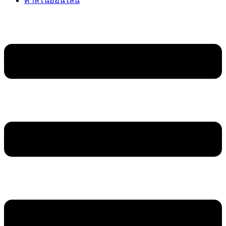
คาสิโนออนไลน์