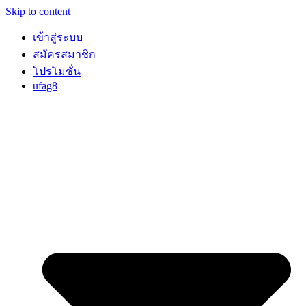
Skip to content
เข้าสู่ระบบ
สมัครสมาชิก
โปรโมชั่น
ufag8