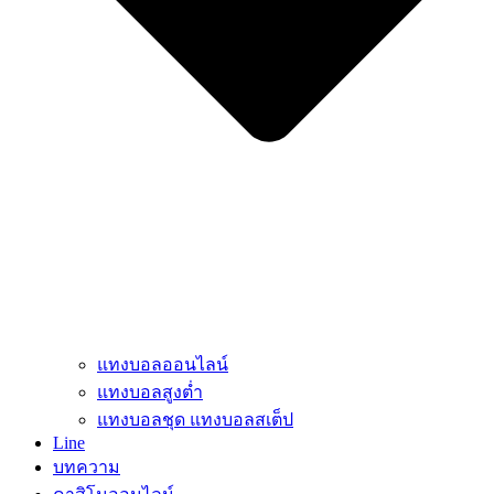
แทงบอลออนไลน์
แทงบอลสูงต่ำ
แทงบอลชุด แทงบอลสเต็ป
Line
บทความ