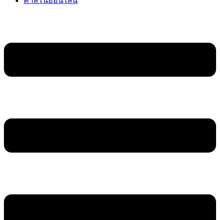
คาสิโนออนไลน์