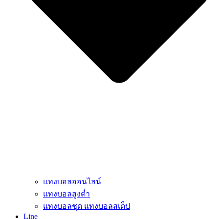
แทงบอลออนไลน์
แทงบอลสูงต่ำ
แทงบอลชุด แทงบอลสเต็ป
Line