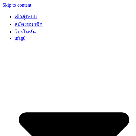
Skip to content
เข้าสู่ระบบ
สมัครสมาชิก
โปรโมชั่น
ufag8