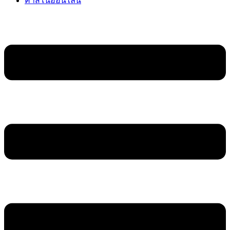
คาสิโนออนไลน์