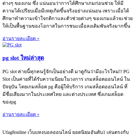
ต่างๆ ของเกม ซึ่ง แน่นอนว่าการได้ศึกษาเกมก่อนช่วย ให้มี
ความได้เปรียบเมื่อมีเหตุเกิดขึ้นจริงอย่างแน่นอน เพราะเมื่อได้
ศึกษาทำความเข้าใจกติกาและตัวช่วยต่างๆ ของเกมแล้วจะช่วย
ให้เป็นพื้นฐานของโอกาสในการชนะเมื่อลงเดิมพันจริงมากขึ้น
อ่านรายละเอียด »
pg slot ใหม่ล่าสุด
PG slot ค่ายนี้ทุกคนรู้จักเป็นอย่างดี มาดูกันว่ามีอะไรใหม่!! PG
Slot เป็นค่ายที่ได้รับความนิยมในวงการ เกมสล็อตออนไลน์ ใน
ปัจจุบัน โดยเกมสล็อต pg คือผู้ให้บริการ เกมสล็อตออนไลน์ ที่
มีชื่อเสียงมากในประเทศไทย และต่างประเทศ ซึ่งเกมสล็อต
ของpg
อ่านรายละเอียด »
Ufag8online เว็บแทงบอลออนไลน์ ยอดนิยมอันดับ1 เล่นตรงกับ