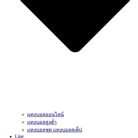
แทงบอลออนไลน์
แทงบอลสูงต่ำ
แทงบอลชุด แทงบอลสเต็ป
Line