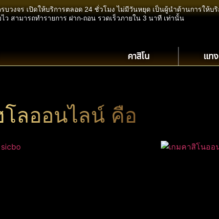
เปิดให้บริการตลอด 24 ชั่วโมง ไม่มีวันหยุด เป็นผู้นำด้านการให้บริก
ฉับไว สามารถทำรายการ ฝาก-ถอน รวดเร็วภายใน 3 นาที เท่านั้น
คาสิโน
แทง
ฮโลออนไลน์ คือ