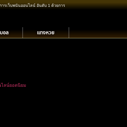
ารเว็บพนันออนไลน์ อันดับ 1 ด้วยการ
บอล
แทงหวย