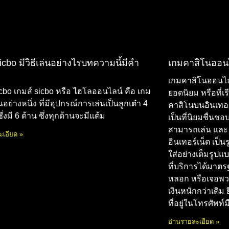
icbo มีวิธีเล่นอย่างไรบทความนี้มีคำ
เกมคาสิโนออน
เกมคาสิโนออนไล
icbo เกมส์ sicbo หรือ ไฮโลออนไลน์ คือ เกม
ยอดนิยม หรือที่เ
อย่างหนึ่ง ที่มีอุปกรณ์การเล่นเป็นลูกเต๋า 4
คาสิโนบนอินเทอร์
ซึ่งมี 6 ด้าน ซึ่งทุกด้านจะมีแต้ม
เป็นที่นิยมชื่นช
สามารถเล่น และ 
ะเอียด »
อินเทอร์เน็ต เป
ใส่อย่างเต็มรูปแ
ที่บริการได้มาต
หลอก หรือเจอพวก
เงินหนักกว่าเดิม ย
ที่อยู่ในโทรศัพท
อ่านรายละเอียด »