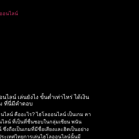
ไลน์ เล่นยังไง ขั้นต่ำเท่าไหร่ ได้เงิน
 ที่นี่มีคำตอบ
นไลน์ คืออะไร? ไฮโลออนไลน์ เป็นเกม คา
ไลน์ ที่เป็นที่ชื่นชอบในกลุ่มเซียน พนัน
ซึ่งถือเป็นเกมที่มีชื่อเสียงและฮิตเป็นอย่าง
ระเทศไทยการเล่นไฮโลออนไลน์นั้นมี