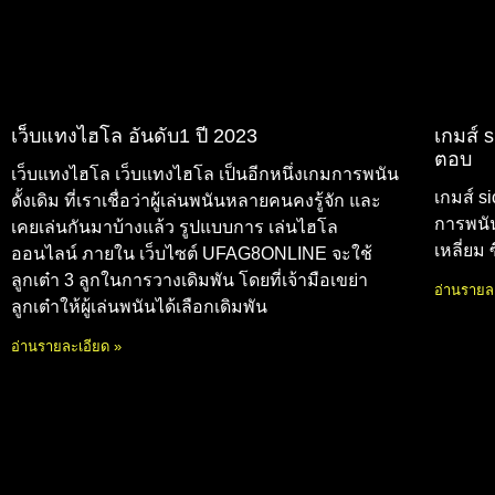
เว็บแทงไฮโล อันดับ1 ปี 2023
เกมส์ s
ตอบ
เว็บแทงไฮโล เว็บแทงไฮโล เป็นอีกหนึ่งเกมการพนัน
เกมส์ s
ดั้งเดิม ที่เราเชื่อว่าผู้เล่นพนันหลายคนคงรู้จัก และ
การพนัน
เคยเล่นกันมาบ้างแล้ว รูปแบบการ เล่นไฮโล
เหลี่ยม 
ออนไลน์ ภายใน เว็บไซต์ UFAG8ONLINE จะใช้
ลูกเต๋า 3 ลูกในการวางเดิมพัน โดยที่เจ้ามือเขย่า
อ่านรายล
ลูกเต๋าให้ผู้เล่นพนันได้เลือกเดิมพัน
อ่านรายละเอียด »