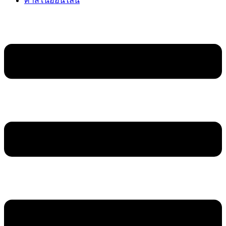
คาสิโนออนไลน์