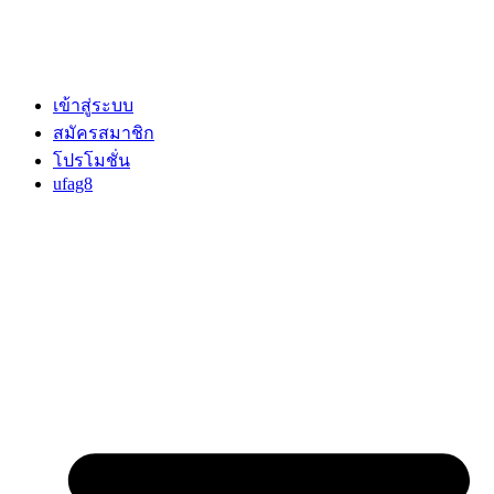
เข้าสู่ระบบ
สมัครสมาชิก
โปรโมชั่น
ufag8