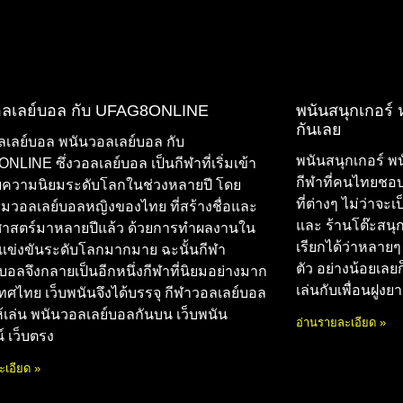
อลเลย์บอล กับ UFAG8ONLINE
พนันสนุกเกอร์ 
กันเลย
ลเลย์บอล พนันวอลเลย์บอล กับ
พนันสนุกเกอร์ พนั
LINE ซึ่งวอลเลย์บอล เป็นกีฬาที่เริ่มเข้า
กีฬาที่คนไทยชอบเ
ับความนิยมระดับโลกในช่วงหลายปี โดย
ที่ต่างๆ ไม่ว่าจะ
มวอลเลย์บอลหญิงของไทย ที่สร้างชื่อและ
และ ร้านโต๊ะสนุกเ
ิศาสตร์มาหลายปีแล้ว ด้วยการทำผลงานใน
เรียกได้ว่าหลายๆ 
รแข่งขันระดับโลกมากมาย ฉะนั้นกีฬา
ตัว อย่างน้อยเลยก
บอลจึงกลายเป็นอีกหนึ่งกีฬาที่นิยมอย่างมาก
เล่นกับเพื่อนฝูงย
ศไทย เว็บพนันจึงได้บรรจุ กีฬาวอลเลย์บอล
เล่น พนันวอลเลย์บอลกันบน เว็บพนัน
อ่านรายละเอียด »
 เว็บตรง
ะเอียด »