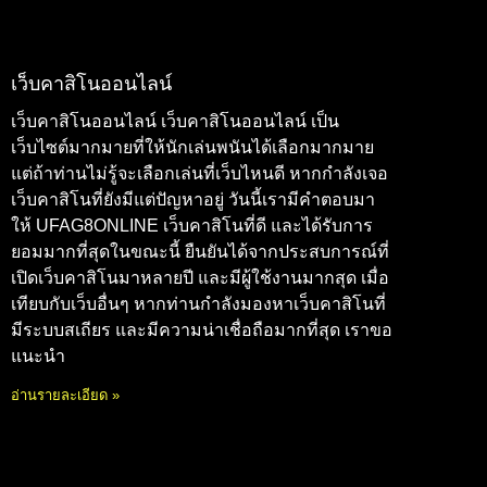
เว็บคาสิโนออนไลน์
เว็บคาสิโนออนไลน์ เว็บคาสิโนออนไลน์ เป็น
เว็บไซต์มากมายที่ให้นักเล่นพนันได้เลือกมากมาย
แต่ถ้าท่านไม่รู้จะเลือกเล่นที่เว็บไหนดี หากกำลังเจอ
เว็บคาสิโนที่ยังมีแต่ปัญหาอยู่ วันนี้เรามีคำตอบมา
ให้ UFAG8ONLINE เว็บคาสิโนที่ดี และได้รับการ
ยอมมากที่สุดในขณะนี้ ยืนยันได้จากประสบการณ์ที่
เปิดเว็บคาสิโนมาหลายปี และมีผู้ใช้งานมากสุด เมื่อ
เทียบกับเว็บอื่นๆ หากท่านกำลังมองหาเว็บคาสิโนที่
มีระบบสเถียร และมีความน่าเชื่อถือมากที่สุด เราขอ
แนะนำ
อ่านรายละเอียด »