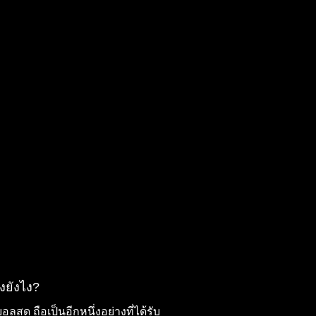
ยังไง?
ด ถือเป็นอีกหนึ่งอย่างที่ได้รับ