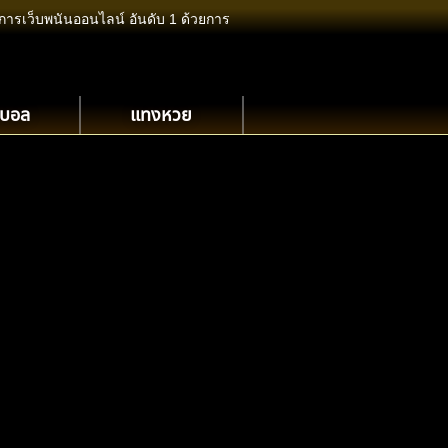
ารเว็บพนันออนไลน์ อันดับ 1 ด้วยการ
บอล
แทงหวย