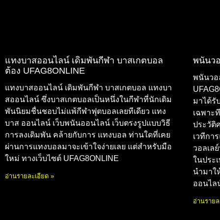
แทงบาสออนไลน์ เดิมพันกีฬา บาสเกตบอล
พนันว
ต้อง UFAG8ONLINE
พนันวอ
แทงบาสออนไลน์ เดิมพันกีฬา บาสเกตบอล แทงบา
UFAG8ON
สออนไลน์ ซึ่งบาสเกตบอลเป็นหนึ่งในกีฬาที่นักเดิม
มาได้ร
พันนิยมชื่นชอบไม่แพ้กีฬาฟุตบอลเลยทีเดียว แทง
เฉพาะที
บาส ออนไลน์ เว็บพนันออนไลน์ เว็บตรงรูปแบบวิธี
ประวัต
การลงเดิมพัน คล้ายกับการ แทงบอล ท่านใดที่เคย
เวทีกา
ผ่านการแทงบอลมาจะเข้าใจง่ายเลย แต่สำหรับมือ
วอลเลย์
ใหม่ ทางเว็บไซต์ UFAG8ONLINE
ในประเท
นำมาให้
อ่านรายละเอียด »
ออนไลน์
อ่านรายล