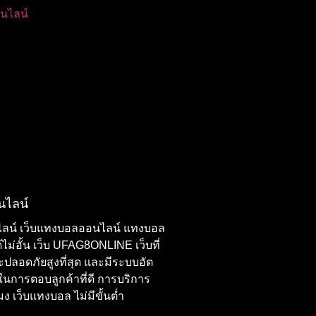
นไลน์
ลน์ เว็บแทงบอลออนไลน์ แทงบอล
ด้ไม่อั้น เว็บ UFAG8ONLINE เว็บที่
ะปลอดภัยสูงที่สุด และมีระบบอัต
ในการตอบลูกค้าที่ดี การบริการ
มง เว็บแทงบอล ไม่มีขั้นต่ำ