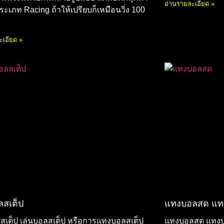
อ่านรายละเอียด »
ระเภท Racing ถ้าให้เปรียบก็เหมือนวิ่ง 100
ะเอียด »
ลสเต็ป
แทงบอลสด แทง
สเต็ป เล่นบอลสเต็ป หรือการแทงบอลสเต็ป
แทงบอลสด แทงบอลส