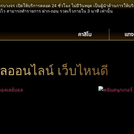
เปิดให้บริการตลอด 24 ชั่วโมง ไม่มีวันหยุด เป็นผู้นำด้านการให้บริก
ฉับไว สามารถทำรายการ ฝาก-ถอน รวดเร็วภายใน 3 นาที เท่านั้น
คาสิโน
แทง
อลออนไลน์ เว็บไหนดี