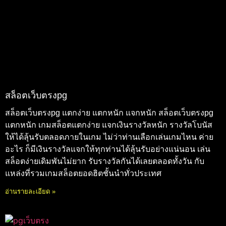
สล็อตเว็บตรงpg
สล็อตเว็บตรงpg แตกง่าย แตกหนัก แจกหนัก สล็อตเว็บตรงpg
แตกหนัก เกมสล็อตแตกง่าย แจกเงินรางวัลหนัก รางวัลโบนัส
ให้ได้ลุ้นรับตลอดภายในเกม ไม่ว่าท่านเลือกเล่นเกมไหน ค่าย
อะไร ก็มีเงินรางวัลแจกให้ทุกท่านได้ลุ้นรับอย่างแน่นอน เล่น
สล็อตง่ายเดิมพันไม่ยาก รับรางวัลกันได้เลยตลอดทั้งวัน กับ
แหล่งที่รวมเกมสล็อตยอดฮิตชั้นนำทั่วประเทศ
อ่านรายละเอียด »