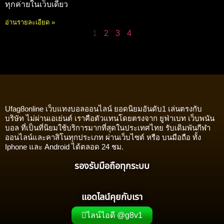
ทุกค่ายในเว็บเดียว
อ่านรายละเอียด »
1
2
3
4
Ufag8online เว็บแทงบอลออนไลน์ ยอดนิยมอันดับ1 เล่นตรงกับ
บริษัท ไม่ผ่านเอเย่นต์ เราคือตัวแทนโดยตรงจาก ยูฟ่าเบท เว็บพนัน
บอล ที่เป็นที่นิยมใช้บริการมากที่สุดในประเทศไทย รับเดิมพันกีฬา
ออนไลน์และคาสิโนทุกประเภท ผ่านเว็บไซต์ หรือ บนมือถือ ทั้ง
Iphone และ Android ได้ตลอด 24 ชม.
รองรับมือถือทุกระบบ
แอดไลน์คุยกับเรา
ไลน์ไอดี @g8v1