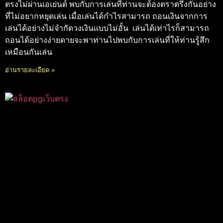
ตรงไม่ผ่านเอเย่นต์ พบกับการเล่นที่ท่านจะต้องตราตรึงกันอย่าง
ที่ไม่อยากหยุดเล่น เมื่อเล่นได้กำไรสามารถ ถอนเงินจากการ
เล่นได้อย่างไม่จำกัดวงเงินแบบไม่อั้น เล่นได้เท่าไรก็สามารถ
ถอนได้อย่างง่ายดายจะพาท่านไปพบกับการเล่นที่ให้ท่านรู้สึก
เหมือนกันเล่น
อ่านรายละเอียด »