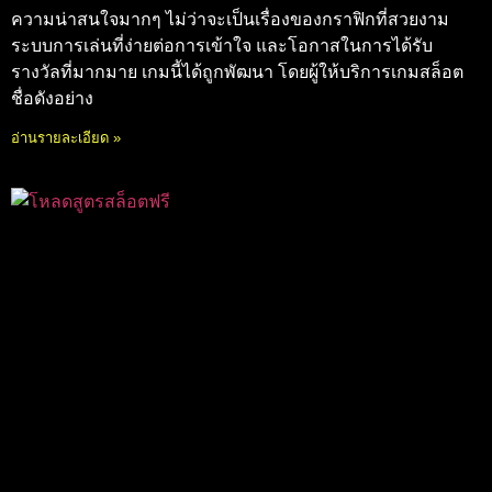
ความน่าสนใจมากๆ ไม่ว่าจะเป็นเรื่องของกราฟิกที่สวยงาม
ระบบการเล่นที่ง่ายต่อการเข้าใจ และโอกาสในการได้รับ
รางวัลที่มากมาย เกมนี้ได้ถูกพัฒนา โดยผู้ให้บริการเกมสล็อต
ชื่อดังอย่าง
อ่านรายละเอียด »