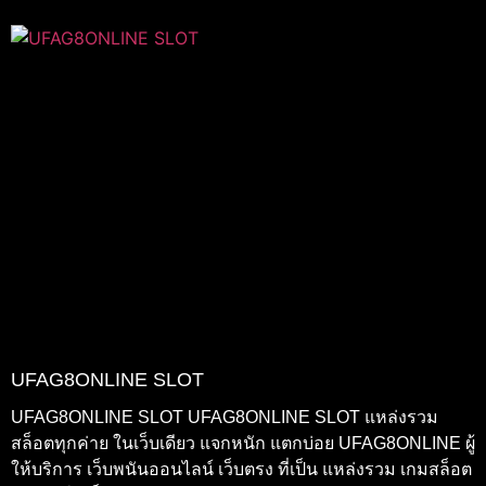
UFAG8ONLINE SLOT
UFAG8ONLINE SLOT UFAG8ONLINE SLOT แหล่งรวม
สล็อตทุกค่าย ในเว็บเดียว แจกหนัก แตกบ่อย UFAG8ONLINE ผู้
ให้บริการ เว็บพนันออนไลน์ เว็บตรง ที่เป็น แหล่งรวม เกมสล็อต