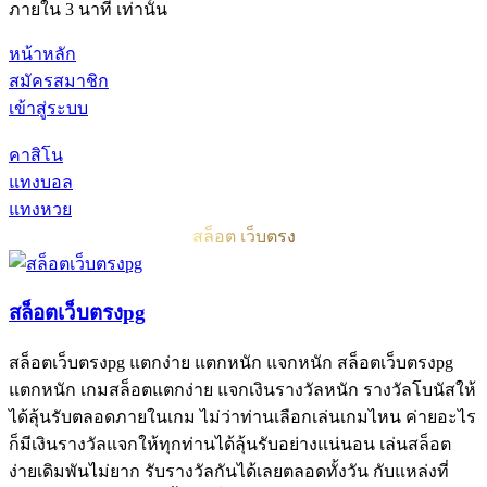
ภายใน 3 นาที เท่านั้น
หน้าหลัก
สมัครสมาชิก
เข้าสู่ระบบ
คาสิโน
แทงบอล
แทงหวย
สล็อต เว็บตรง
สล็อตเว็บตรงpg
สล็อตเว็บตรงpg แตกง่าย แตกหนัก แจกหนัก สล็อตเว็บตรงpg
แตกหนัก เกมสล็อตแตกง่าย แจกเงินรางวัลหนัก รางวัลโบนัสให้
ได้ลุ้นรับตลอดภายในเกม ไม่ว่าท่านเลือกเล่นเกมไหน ค่ายอะไร
ก็มีเงินรางวัลแจกให้ทุกท่านได้ลุ้นรับอย่างแน่นอน เล่นสล็อต
ง่ายเดิมพันไม่ยาก รับรางวัลกันได้เลยตลอดทั้งวัน กับแหล่งที่