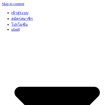
Skip to content
เข้าสู่ระบบ
สมัครสมาชิก
โปรโมชั่น
ufag8