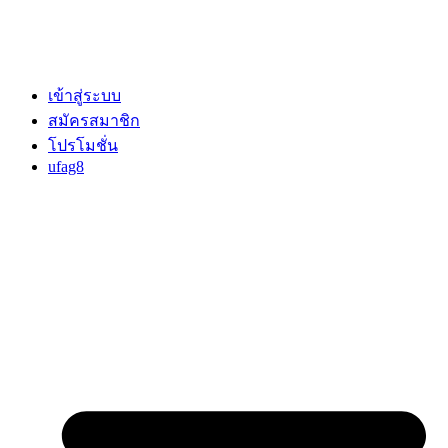
เข้าสู่ระบบ
สมัครสมาชิก
โปรโมชั่น
ufag8