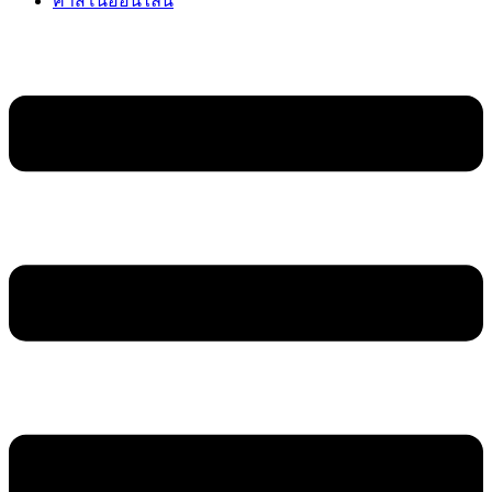
คาสิโนออนไลน์