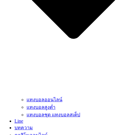
แทงบอลออนไลน์
แทงบอลสูงต่ำ
แทงบอลชุด แทงบอลสเต็ป
Line
บทความ