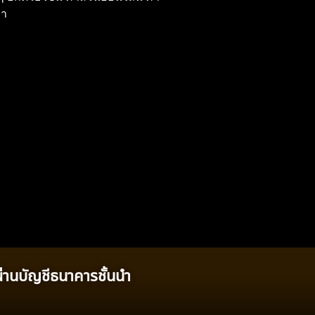
ลา
านบัญชีธนาคารชั้นนำ