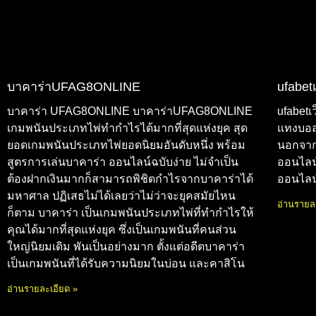
บาคาร่าUFAG8ONLINE
ufabet
บาคาร่า UFAG8ONLINE บาคาร่าUFAG8ONLINE
ufabetเว
เกมพนันประเภทไพ่ทำกำไรได้มากที่สุดแห่งยุค สุด
แทงบอลที
ยอดเกมพนันประเภทไพ่ยอดนิยมอันดับหนึ่ง พร้อม
นอกจากน
สูตรการเล่นบาคาร่า ออนไลน์ฉบับง่าย ไม่จำเป็น
ออนไลน์
ต้องฝากเงินมากก็สามารถพิชิตกำไรจากบาคาร่าได้
ออนไลน
มหาศาล ปฏิเสธไม่ได้เลยว่าไม่ว่าจะยุคสมัยไหน
อ่านรายล
ก็ตาม บาคาร่า เป็นเกมพนันประเภทไพ่ที่ทำกำไรให้
คุณได้มากที่สุดแห่งยุค ซึ่งเป็นเกมพนันที่คนส่วน
ใหญ่นิยมเดิม พันเป็นอย่างมาก ตั้งแต่อดีตบาคาร่า
เป็นเกมพนันที่ได้รับความนิยมในบ่อน และคาสิโน
อ่านรายละเอียด »