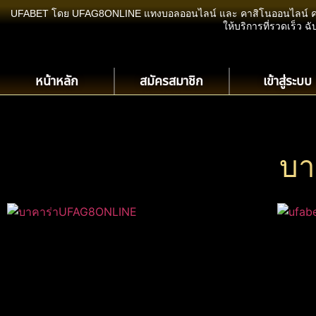
UFABET โดย UFAG8ONLINE แทงบอลออนไลน์ และ คาสิโนออนไลน์ ครบวงจร 
ให้บริการที่รวดเร็ว 
หน้าหลัก
สมัครสมาชิก
เข้าสู่ระบบ
บา