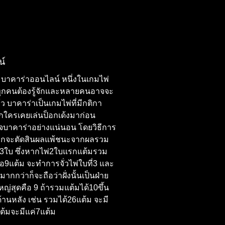
น์
บาคาร่าออนไลน์ หนึ่งในเกมไพ่
ทุกคนต้องรู้จักและหลายคนอาจจะ
ว บาคาร่าเป็นเกมไพ่ที่มีกติกา
ากใครเคยเล่นป็อกเด้งมาก่อน
ใจบาคาร่าอย่างแน่นอน โดยวิธีการ
ยมากจะตัดสินผลแพ้ชนะจากผลรวม
3ใบ ซึ่งหากไพ่2ใบแรกแต้มรวม
ือ9แต้ม จะทำการจั่วไพ่ใบที่3 และ
ากกว่าก็จะถือว่าฝั่งนั้นเป็นฝ่าย
่สุดคือ 9 ถ้ารวมแต้มได้10ขึ้น
้านหลัง เช่น รวมได้26แต้ม จะมี
ต้มจะมีแค่7แต้ม