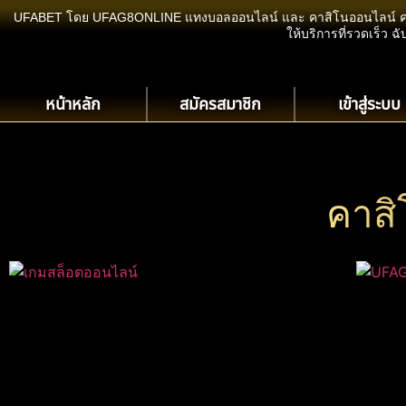
UFABET โดย UFAG8ONLINE แทงบอลออนไลน์ และ คาสิโนออนไลน์ ครบวงจร 
ให้บริการที่รวดเร็ว 
หน้าหลัก
สมัครสมาชิก
เข้าสู่ระบบ
คาสิ