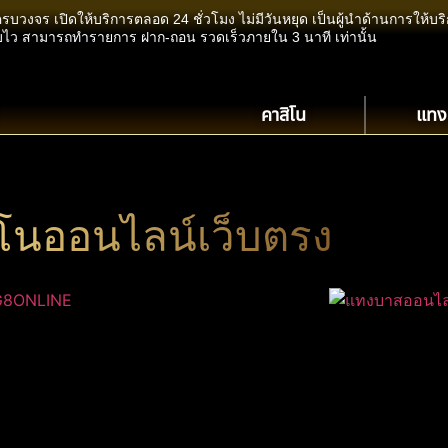
เปิดให้บริการตลอด 24 ชั่วโมง ไม่มีวันหยุด เป็นผู้นำด้านการให้บริก
ฉับไว สามารถทำรายการ ฝาก-ถอน รวดเร็วภายใน 3 นาที เท่านั้น
คาสิโน
แทง
โนออนไลน์เว็บตรง