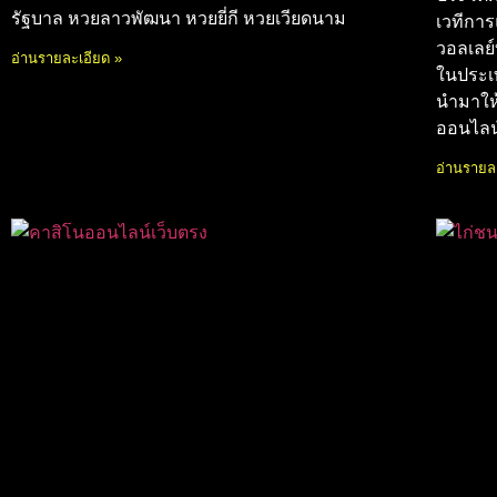
รัฐบาล หวยลาวพัฒนา หวยยี่กี หวยเวียดนาม
เวทีกา
วอลเลย์
อ่านรายละเอียด »
ในประเท
นำมาให้
ออนไลน์
อ่านรายล