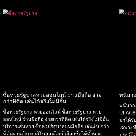
ซื้อหวยรัฐบาลหวยออนไลน์ ผ่านมือถือ ง่าย
พนันว
กว่าที่คิด เล่นได้จริงไม่มีอั้น
พนันวอ
ซื้อหวยรัฐบาล หวยออนไลน์ ซื้อหวยรัฐบาล หวย
UFAG8ON
ออนไลน์ ผ่านมือถือ ง่ายกว่าที่คิด เล่นได้จริงไม่มีอั้น
มาได้ร
บริการเล่นหวย ซื้อหวยรัฐบาลบนมือถือ เล่นง่ายกว่า
เฉพาะที
ที่คิดผ่านเว็บ คาสิโนออนไลน์ เลือกซื้อได้ทั้งหวย
ประวัต