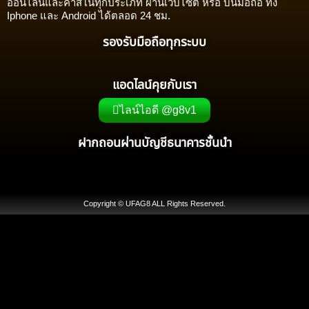
ออนไลน์และคาสิโนทุกประเภท ผ่านเว็บไซต์ หรือ บนมือถือ ทั้ง
Iphone และ Android ได้ตลอด 24 ชม.
รองรับมือถือทุกระบบ
แอดไลน์คุยกับเรา
ไลน์ไอดี @g8v1
ฝากถอนผ่านบัญชีธนาคารชั้นนำ
Copyright © UFAG8 ALL Rights Reserved.