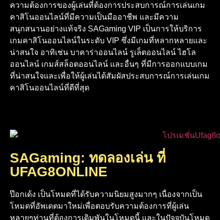
ความต้องการของผู้เล่นที่ต้องการประสบการณ์การเล่นเกม
คาสิโนออนไลน์ที่มีความเป็นมืออาชีพ และมีความ
สนุกสนานอย่างแท้จริง SAGaming VIP เป็นการให้บริการ
เกมคาสิโนออนไลน์ในระดับ VIP ซึ่งมีเกมที่หลากหลายและ
น่าสนใจ อาทิเช่น บาคาร่าออนไลน์ รูเล็ตออนไลน์ ไฮโล
ออนไลน์ เกมส์สล็อตออนไลน์ และอื่นๆ ที่มีการออกแบบเกม
ที่น่าสนใจและเพื่อให้ผู้เล่นได้สัมผัสประสบการณ์การเล่นเกม
คาสิโนออนไลน์ที่ดีที่สุด
SAGaming: ทดลองเล่น ที่
UFAG8ONLINE
ป๊อกเด้ง เป็นโหมดที่ได้รับความนิยมสูงมากๆ เนื่องจากเป็น
โหมดที่อัพเดตมาใหม่เพื่อตอบรับความต้องการที่ผู้เล่น
หลายๆท่านที่ต้องการเดิมพันในโหมดนี้ และในปัจจุบันโหมด