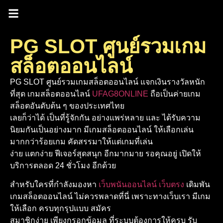
เข้าสู่ระบบ
สมัครสมาชิก
โปรโมชั่น
คาสิโนออนไลน์
PG SLOT ศูนย์รวมเกม
สล็อตออนไลน์
PG SLOT ศูนย์รวมเกมสล็อตออนไลน์ แจกเงินรางวัลหนัก
ที่สุด เกมสล็อตออนไลน์
UFAG8ONLINE
ถือเป็นค่ายเกม
สล็อตอันดับต้น ๆ ของประเทศไทย
เลยก็ว่าได้ เป็นที่รู้จักกัน อย่างแพร่หลาย และ ได้รับความ
นิยมกันเป็นอย่างมาก มีเกมสล็อตออนไลน์ ให้เลือกเล่น
มากกว่าร้อยเกม คัดสรรมาให้แต่เกมที่เล่น
ง่าย แตกง่าย ฟีเจอร์สุดสนุก อีกมากมาย รอคุณอยู่ เปิดให้
บริการตลอด 24 ชั่วโมง อีกด้วย
สำหรับใครที่กำลังมองหา
เว็บพนันออนไลน์ เว็บตรง
เดิมพัน
เกมสล็อตออนไลน์ ไม่ควรพลาดที่นี่ เพราะทางเว็บเรา มีเกม
ให้เลือก ครบทุกรุปแบบ สมัคร
สมาชิกง่าย เพียงกรอกข้อมูล ที่ระบบต้องการให้ครบ รับ