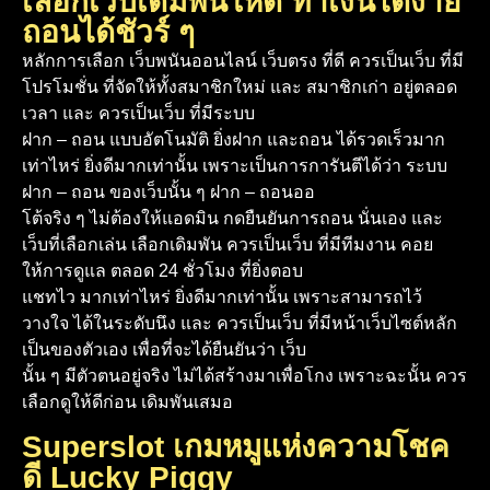
เลือกเว็บเดิมพันให้ดี ทำเงินได้ง่าย
ถอนได้ชัวร์ ๆ
หลักการเลือก เว็บพนันออนไลน์ เว็บตรง ที่ดี ควรเป็นเว็บ ที่มี
โปรโมชั่น ที่จัดให้ทั้งสมาชิกใหม่ และ สมาชิกเก่า อยู่ตลอด
เวลา และ ควรเป็นเว็บ ที่มีระบบ
ฝาก – ถอน แบบอัตโนมัติ ยิ่งฝาก และถอน ได้รวดเร็วมาก
เท่าไหร่ ยิ่งดีมากเท่านั้น เพราะเป็นการการันตีได้ว่า ระบบ
ฝาก – ถอน ของเว็บนั้น ๆ ฝาก – ถอนออ
โต้จริง ๆ ไม่ต้องให้แอดมิน กดยืนยันการถอน นั่นเอง และ
เว็บที่เลือกเล่น เลือกเดิมพัน ควรเป็นเว็บ ที่มีทีมงาน คอย
ให้การดูแล ตลอด 24 ชั่วโมง ที่ยิ่งตอบ
แชทไว มากเท่าไหร่ ยิ่งดีมากเท่านั้น เพราะสามารถไว้
วางใจ ได้ในระดับนึง และ ควรเป็นเว็บ ที่มีหน้าเว็บไซต์หลัก
เป็นของตัวเอง เพื่อที่จะได้ยืนยันว่า เว็บ
นั้น ๆ มีตัวตนอยู่จริง ไม่ได้สร้างมาเพื่อโกง เพราะฉะนั้น ควร
เลือกดูให้ดีก่อน เดิมพันเสมอ
Superslot เกมหมูแห่งความโชค
ดี Lucky Piggy