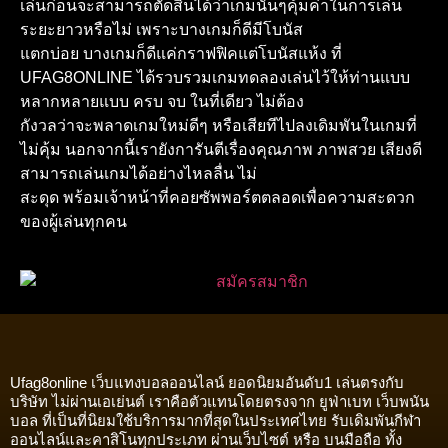
เล่นก่อนจะสามารถตัดสินได้ว่าเกมนั้นๆคุ้มค่าในการเล่น
ระยะยาวหรือไม่ เพราะบางเกมก็ดีมีโบนัส
แตกบ่อย บางเกมก็ดีแค่กราฟฟิคแต่โบนัสแห้ง ที่
UFAG8ONLINE ได้รวบรวมเกมทดลองเล่นไว้ให้ท่านแบบ
หลากหลายแบบ ครบ จบ ในที่เดียว ไม่ต้อง
กังวลว่าจะพลาดเกมใหม่ดีๆ หรือเสียทีไปลงเดิมพันในเกมที่
ไม่คุ้ม นอกจากนี้เรายังการันตีเรื่องคุณภาพ ภาพสวย เสียงดี
สามารถเล่นเกมได้อย่างไหลลื่น ไม่
สะดุด พร้อมเจ้าหน้าที่คอยซัพพอร์ตตลอดเพื่อความสะดวก
ของผู้เล่นทุกคน
Ufag8online เว็บแทงบอลออนไลน์ ยอดนิยมอันดับ1 เล่นตรงกับ
บริษัท ไม่ผ่านเอเย่นต์ เราคือตัวแทนโดยตรงจาก ยูฟ่าเบท เว็บพนัน
บอล ที่เป็นที่นิยมใช้บริการมากที่สุดในประเทศไทย รับเดิมพันกีฬา
ออนไลน์และคาสิโนทุกประเภท ผ่านเว็บไซต์ หรือ บนมือถือ ทั้ง