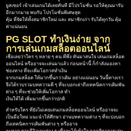
ยูสเซอร์ เข้าเล่นเกมได้เลยทันที มีโปรโมชั่น รอให้คุณมารับ
อีกมากมาย พบกับ โปรโมชั่นพิเศษสุด
คุ้ม ที่จัดให้ทั้งสมาชิกใหม่ และ สมาชิกเก่า รับได้ทุกวัน คุ้ม
ค่าแน่นอน
PG SLOT ทำเงินง่าย จาก
การเล่นเกมสล็อตออนไลน์
เชื่อเลยว่าใคร ๆ หลาย ๆ คน ที่พึ่ง หันมาสนใจ เล่นเกมสล็อต
ออนไลน์ หรืออาจจะเล่นมาแล้ว ก่อนหน้านี้ ก็กำลังมองหา
ช่องทาง ที่จะเพิ่มโอกาสทำเงิน
จากเกมสล็อต ให้มากขึ้นกว่าเดิม อย่างแน่นอน วันนี้ทางเรา
จึงได้รวบรวมบทความดี ๆ ที่จะบอกเล่าถึงเทคนิคการเดิมพัน
ต่าง ๆ ที่จะช่วยให้เพิ่มโอกาส ทำ
เงินให้ได้ เพิ่มมากขึ้นกว่าปกติ
สำหรับใคร ที่ยังไม่เคยเล่นเกมสล็อตออนไลน์ หรืออาจจะ
เป็นมือใหม่ แนะนำให้ศึกษา อ่านบทความต่าง ๆ ที่จะบ่งบอก
ถึงเทคนิคการเดิมพันต่าง ๆ หรืออาจ
จะหาดู ตามรีวิวเกมต่าง ๆ เพื่อจะได้เข้าใจ กฏกติกาการเล่น