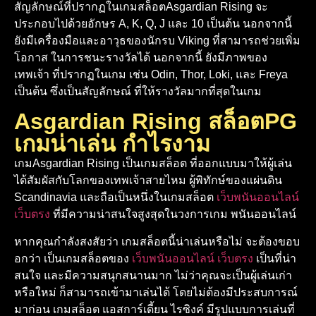
สัญลักษณ์ที่ปรากฏในเกมสล็อตAsgardian Rising จะ
ประกอบไปด้วยอักษร A, K, Q, J และ 10 เป็นต้น นอกจากนี้
ยังมีเครื่องมือและอาวุธของนักรบ Viking ที่สามารถช่วยเพิ่ม
โอกาส ในการชนะรางวัลได้ นอกจากนี้ ยังมีภาพของ
เทพเจ้า ที่ปรากฏในเกม เช่น Odin, Thor, Loki, และ Freya
เป็นต้น ซึ่งเป็นสัญลักษณ์ ที่ให้รางวัลมากที่สุดในเกม
Asgardian Rising สล็อตPG
เกมน่าเล่น กำไรงาม
เกมAsgardian Rising เป็นเกมสล็อต ที่ออกแบบมาให้ผู้เล่น
ได้สัมผัสกับโลกของเทพเจ้าสายไหม ผู้พิทักษ์ของแผ่นดิน
Scandinavia และถือเป็นหนึ่งในเกมสล็อต
เว็บพนันออนไลน์
เว็บตรง
ที่มีความน่าสนใจสูงสุดในวงการเกม พนันออนไลน์
หากคุณกำลังสงสัยว่า เกมสล็อตนี้น่าเล่นหรือไม่ จะต้องขอบ
อกว่า เป็นเกมสล็อตของ
เว็บพนันออนไลน์ เว็บตรง
เป็นที่น่า
สนใจ และมีความสนุกสนานมาก ไม่ว่าคุณจะเป็นผู้เล่นเก่า
หรือใหม่ ก็สามารถเข้ามาเล่นได้ โดยไม่ต้องมีประสบการณ์
มาก่อน เกมสล็อต แอสการ์เดี้ยน ไรซิงค์ มีรูปแบบการเล่นที่