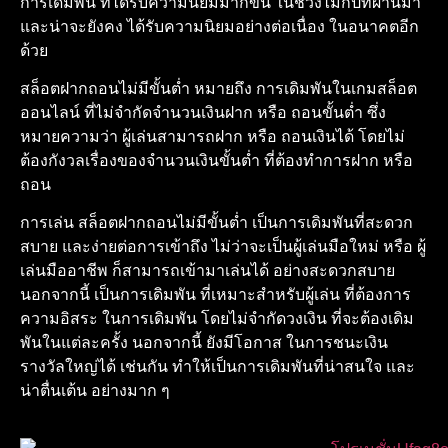
การเดิมพัน ที่ได้รับความนิยมมากขึ้น ในช่วงไม่กี่ปีที่ผ่านมา
และน่าจะยังคง ได้รับความนิยมอย่างต่อเนื่อง ในอนาคตอีก
ด้วย
สล็อตฝากถอนไม่มีขั้นต่ำ หมายถึง การเดิมพันในเกมสล็อต
ออนไลน์ ที่ไม่จำกัดจำนวนเงินฝาก หรือ ถอนขั้นต่ำ ซึ่ง
หมายความว่า ผู้เล่นสามารถฝาก หรือ ถอนเงินได้ โดยไม่
ต้องกังวลเรื่องของจำนวนเงินขั้นต่ำ ที่ต้องทำการฝาก หรือ
ถอน
การเล่น สล็อตฝากถอนไม่มีขั้นต่ำ เป็นการเดิมพันที่สะดวก
สบาย และง่ายต่อการเข้าถึง ไม่ว่าจะเป็นผู้เล่นมือใหม่ หรือ ผู้
เล่นมืออาชีพ ก็สามารถเข้ามาเล่นได้ อย่างสะดวกสบาย
นอกจากนี้ เป็นการเดิมพัน ที่เหมาะสำหรับผู้เล่น ที่ต้องการ
ความอิสระ ในการเดิมพัน โดยไม่จำกัดวงเงิน ที่จะต้องเดิม
พันในแต่ละครั้ง นอกจากนี้ ยังมีโอกาส ในการชนะเงิน
รางวัลใหญ่ได้ เช่นกัน ทำให้เป็นการเดิมพันที่น่าสนใจ และ
น่าตื่นเต้น อย่างมาก ๆ