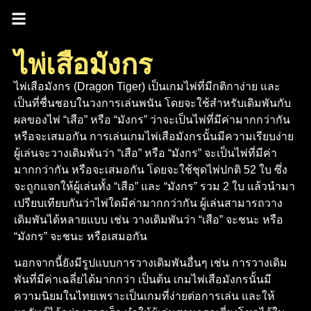
เข้าสู่ระบบ
สมัครสมาชิก
โปรโมชั่น
คาสิโนออนไลน์
ไพ่เสือมังกร
ไพ่เสือมังกร (Dragon Tiger) เป็นเกมไพ่ที่มีกติกาง่าย และ
เป็นที่ชื่นชอบในวงการเล่นพนัน โดยจะใช้สำหรับเดิมพันกับ
ผลของไพ่ “เสือ” หรือ “มังกร” ว่าจะเป็นไพ่ที่มีค่ามากกว่ากัน
หรือจะเสมอกัน การเล่นเกมไพ่เสือมังกรนั้นมีความเรียบง่าย
ผู้เล่นจะวางเดิมพันว่า “เสือ” หรือ “มังกร” จะเป็นไพ่ที่มีค่า
มากกว่ากัน หรือจะเสมอกัน โดยจะใช้ชุดไพ่ปกติ 52 ใบ ซึ่ง
จะถูกแจกให้ผู้เล่นทั้ง “เสือ” และ “มังกร” รวม 2 ใบ แล้วนำมา
เปรียบเทียบกันว่าไพ่ใดมีค่ามากกว่ากัน ผู้เล่นสามารถวาง
เดิมพันได้หลายแบบ เช่น วางเดิมพันว่า “เสือ” จะชนะ หรือ
“มังกร” จะชนะ หรือเสมอกัน
นอกจากนี้ยังมีรูปแบบการวางเดิมพันอื่นๆ เช่น การวางเดิม
พันที่มีค่าเฉลี่ยได้มากกว่า เป็นต้น เกมไพ่เสือมังกรนั้นมี
ความนิยมในไทยเพราะเป็นเกมที่ง่ายต่อการเล่น และให้