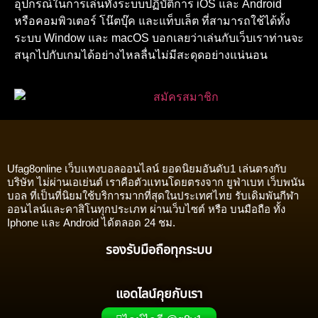
อุปกรณ์ในการเล่นทั้งระบบปฏิบัติการ iOS และ Android
หรือคอมพิวเตอร์ โน๊ตบุ๊ค และแท็บเล็ต ที่สามารถใช้ได้ทั้ง
ระบบ Window และ macOS บอกเลยว่าเล่นกับเว็บเราท่านจะ
สนุกไปกับเกมได้อย่างไหลลื่นไม่มีสะดุดอย่างแน่นอน
Ufag8online เว็บแทงบอลออนไลน์ ยอดนิยมอันดับ1 เล่นตรงกับ
บริษัท ไม่ผ่านเอเย่นต์ เราคือตัวแทนโดยตรงจาก ยูฟ่าเบท เว็บพนัน
บอล ที่เป็นที่นิยมใช้บริการมากที่สุดในประเทศไทย รับเดิมพันกีฬา
ออนไลน์และคาสิโนทุกประเภท ผ่านเว็บไซต์ หรือ บนมือถือ ทั้ง
Iphone และ Android ได้ตลอด 24 ชม.
รองรับมือถือทุกระบบ
แอดไลน์คุยกับเรา