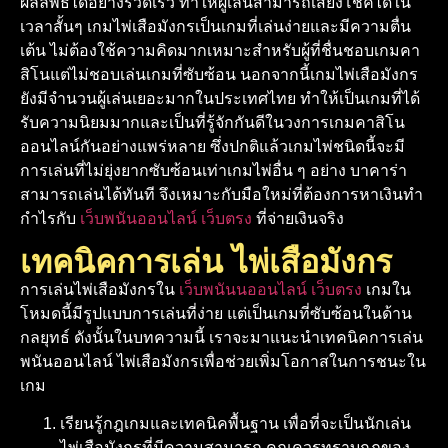
ผลลัพธ์ได้อย่างรวดเร็ว ทำให้ผู้เล่นสามารถเสี่ยงโชคได้ใน
เวลาสั้นๆ เกมไพ่เสือมังกรเป็นเกมที่เล่นง่ายและมีความตื่น
เต้น ไม่ต้องใช้ความคิดมากเหมาะสำหรับผู้ที่ชื่นชอบเกมคา
สิโนแต่ไม่ชอบเล่นเกมที่ซับซ้อน นอกจากนี้เกมไพ่เสือมังกร
ยังมีจำนวนผู้เล่นเยอะมากในประเทศไทย ทำให้เป็นเกมที่ได้
รับความนิยมมากและเป็นที่รู้จักกันดีในวงการเกมคาสิโน
ออนไลน์กันอย่างแพร่หลาย ซึ่งปกติแล้วเกมไพ่ชนิดนี้จะมี
การเล่นที่ไม่ยุ่งยากซับซ้อนเท่าเกมไพ่อื่น ๆ อย่าง บาคาร่า
สามารถเล่นได้ทันที จึงเหมาะกับมือใหม่ที่ต้องการหาเงินทำ
กำไรกับ
เว็บพนันออนไลน์ เว็บตรง
ที่จ่ายเงินจริง
เทคนิคการเล่น ไพ่เสือมังกร
การเล่นไพ่เสือมังกรใน
เว็บพนันนออนไลน์ เว็บตรง
เกมใน
โหมดนี้มีรูปแบบการเล่นที่ง่าย แต่เป็นเกมที่ซับซ้อนในด้าน
กลยุทธ์ ดังนั้นในบทความนี้ เราจะมาแนะนำเทคนิคการเล่น
พนันออนไลน์ ไพ่เสือมังกรเพื่อช่วยเพิ่มโอกาสในการชนะใน
เกม
เรียนรู้กฎเกมและเทคนิคพื้นฐาน เพื่อที่จะเป็นนักเล่น
ไพ่เสือมังกรที่มีความสามารถ คุณควรทราบกฎของ