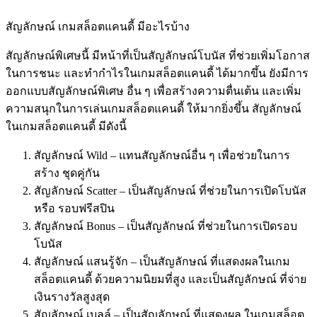
สัญลักษณ์ เกมสล็อตแคนดี้ มีอะไรบ้าง
สัญลักษณ์พิเศษนี้ มีหน้าที่เป็นสัญลักษณ์โบนัส ที่ช่วยเพิ่มโอกาส
ในการชนะ และทำกำไรในเกมสล็อตแคนดี้ ได้มากขึ้น ยังมีการ
ออกแบบสัญลักษณ์พิเศษ อื่น ๆ เพื่อสร้างความตื่นเต้น และเพิ่ม
ความสนุกในการเล่นเกมสล็อตแคนดี้ ให้มากยิ่งขึ้น สัญลักษณ์
ในเกมสล็อตแคนดี้ มีดังนี้
สัญลักษณ์ Wild – แทนสัญลักษณ์อื่น ๆ เพื่อช่วยในการ
สร้าง ชุดคู่กัน
สัญลักษณ์ Scatter – เป็นสัญลักษณ์ ที่ช่วยในการเปิดโบนัส
หรือ รอบฟรีสปิน
สัญลักษณ์ Bonus – เป็นสัญลักษณ์ ที่ช่วยในการเปิดรอบ
โบนัส
สัญลักษณ์ แสนรู้จัก – เป็นสัญลักษณ์ ที่แสดงผลในเกม
สล็อตแคนดี้ ด้วยความนิยมที่สูง และเป็นสัญลักษณ์ ที่จ่าย
เงินรางวัลสูงสุด
สัญลักษณ์ เบลล์ – เป็นสัญลักษณ์ ที่แสดงผล ในเกมสล็อต