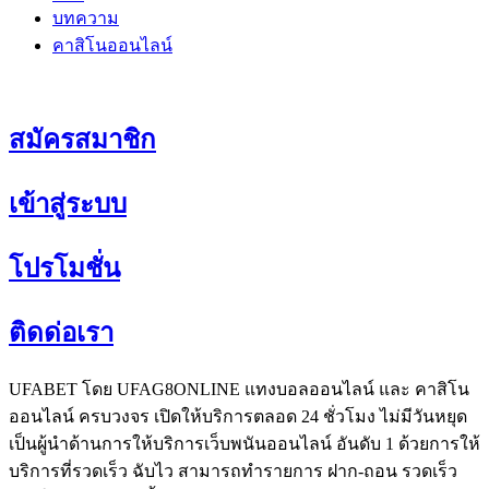
บทความ
คาสิโนออนไลน์
สมัครสมาชิก
เข้าสู่ระบบ
โปรโมชั่น
ติดด่อเรา
UFABET โดย UFAG8ONLINE แทงบอลออนไลน์ และ คาสิโน
ออนไลน์ ครบวงจร เปิดให้บริการตลอด 24 ชั่วโมง ไม่มีวันหยุด
เป็นผู้นำด้านการให้บริการเว็บพนันออนไลน์ อันดับ 1 ด้วยการให้
บริการที่รวดเร็ว ฉับไว สามารถทำรายการ ฝาก-ถอน รวดเร็ว