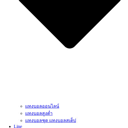
แทงบอลออนไลน์
แทงบอลสูงต่ำ
แทงบอลชุด แทงบอลสเต็ป
Line