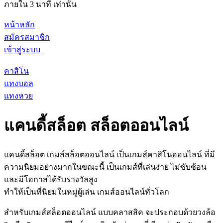
ภายใน 3 นาที เท่านั้น
หน้าหลัก
สมัครสมาชิก
เข้าสู่ระบบ
คาสิโน
แทงบอล
แทงหวย
แคนดี้สล็อต สล็อตออนไลน์
แคนดี้สล็อต เกมส์สล็อตออนไลน์ เป็นเกมส์คาสิโนออนไลน์ ที่มี
ความนิยมอย่างมากในขณะนี้ เป็นเกมส์ที่เล่นง่าย ไม่ซับซ้อน
และมีโอกาสได้รับรางวัลสูง
ทำให้เป็นที่นิยมในหมู่ผู้เล่น เกมส์ออนไลน์ทั่วโลก
สำหรับเกมส์สล็อตออนไลน์ แบบคลาสสิค จะประกอบด้วยวงล้อ