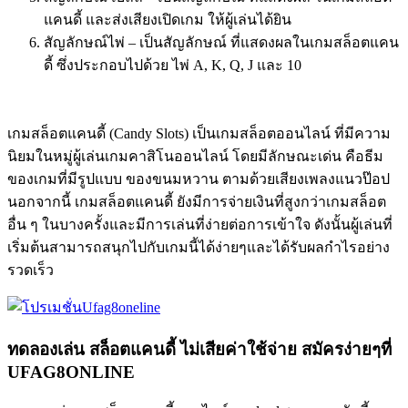
แคนดี้ และส่งเสียงเปิดเกม ให้ผู้เล่นได้ยิน
สัญลักษณ์ไพ่ – เป็นสัญลักษณ์ ที่แสดงผลในเกมสล็อตแคน
ดี้ ซึ่งประกอบไปด้วย ไพ่ A, K, Q, J และ 10
เกมสล็อตแคนดี้ (Candy Slots) เป็นเกมสล็อตออนไลน์ ที่มีความ
นิยมในหมู่ผู้เล่นเกมคาสิโนออนไลน์ โดยมีลักษณะเด่น คือธีม
ของเกมที่มีรูปแบบ ของขนมหวาน ตามด้วยเสียงเพลงแนวป๊อป
นอกจากนี้ เกมสล็อตแคนดี้ ยังมีการจ่ายเงินที่สูงกว่าเกมสล็อต
อื่น ๆ ในบางครั้งและมีการเล่นที่ง่ายต่อการเข้าใจ ดังนั้นผู้เล่นที่
เริ่มต้นสามารถสนุกไปกับเกมนี้ได้ง่ายๆและได้รับผลกำไรอย่าง
รวดเร็ว
ทดลองเล่น สล็อตแคนดี้ ไม่เสียค่าใช้จ่าย สมัครง่ายๆที่
UFAG8ONLINE