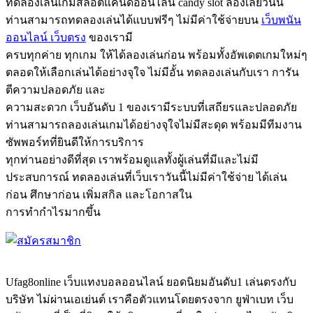
ทดลองเล่นเกมสล็อตแคนดี้ออนไลน์ candy slot ลองเลยวันนี้
ท่านสามารถทดลองเล่นได้แบบฟรีๆ ไม่มีค่าใช้จ่ายบน
เว็บพนัน
ออนไลน์ เว็บตรง
ของเรามี
ครบทุกค่าย ทุกเกม ให้ได้ลองเล่นก่อน พร้อมทั้งอัพเดตเกมใหม่ๆ
ตลอดให้เลือกเล่นได้อย่างจุใจ ไม่มีอั้น ทดลองเล่นกับเรา การัน
ตีความปลอดภัย และ
ความสะดวก เว็บอันดับ 1 ของเรามีระบบที่เสถียรและปลอดภัย
ท่านสามารถลองเล่นเกมได้อย่างจุใจไม่มีสะดุด พร้อมมีทีมงาน
ซัพพอร์ทที่ยินดีให้การบริการ
ทุกท่านอย่างดีที่สุด เราพร้อมดูแลทั้งผู้เล่นที่มีและไม่มี
ประสบการณ์ ทดลองเล่นที่เว็บเราวันนี้ไม่มีค่าใช้จ่าย ได้เล่น
ก่อน ศึกษาก่อน เพิ่มสกิล และโอกาสใน
การทำกำไรมากขึ้น
Ufag8online เว็บแทงบอลออนไลน์ ยอดนิยมอันดับ1 เล่นตรงกับ
บริษัท ไม่ผ่านเอเย่นต์ เราคือตัวแทนโดยตรงจาก ยูฟ่าเบท เว็บ