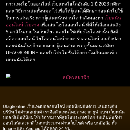
การแทงไฮโลออนไลน์ เว็บแทงไฮโลอันดับ 1 ปี 2023 กติกา
และ วิธีการเล่นทั้งหมด ไว้เพื่อให้ผู้เล่นได้ศึกษาก่อนนำไปใช้
ในการเล่นจริง หากผู้เล่นพนันท่านใดกำลังมองหา
เว็บพนัน
ออนไลน์ เว็บตรง
เพื่อเล่น ไฮโลออนไลน์ ที่มีให้เลือกเล่นถึง
5 คาสิโนภายในเว็บเดียว และไม่ใช่เพียงไฮโลเท่านั้น ยังมี
สล็อตออนไลน์ ไฮโลออนไลน์ บาคาร่าออนไลน์ เกมยิงปลา
และพนันอื่นๆอีกมากมาย ผู้เล่นสามารถดูขั้นตอน สมัคร
UFAG8ONLINE และรับโปรโมชั่นได้อย่างไม่อั้นและเข้า
เล่นพนันได้เลย
Ufag8online เว็บแทงบอลออนไลน์ ยอดนิยมอันดับ1 เล่นตรงกับ
บริษัท ไม่ผ่านเอเย่นต์ เราคือตัวแทนโดยตรงจาก ยูฟ่าเบท เว็บพนัน
บอล ที่เป็นที่นิยมใช้บริการมากที่สุดในประเทศไทย รับเดิมพันกีฬา
ออนไลน์และคาสิโนทุกประเภท ผ่านเว็บไซต์ หรือ บนมือถือ ทั้ง
Iphone และ Android ได้ตลอด 24 ชม.