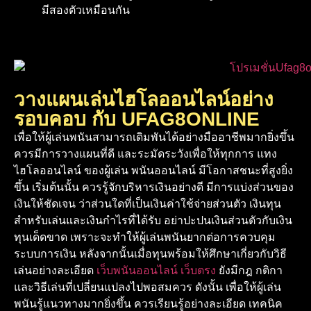
มีสองตัวเหมือนกัน
วางแผนเล่นไฮโลออนไลน์อย่าง
รอบคอบ กับ UFAG8ONLINE
เพื่อให้ผู้เล่นพนันสามารถเดิมพันได้อย่างมืออาชีพมากยิ่งขึ้น
ควรมีการวางแผนที่ดี และระมัดระวังเพื่อให้ทุกการ แทง
ไฮโลออนไลน์ ของผู้เล่น พนันออนไลน์ มีโอกาสชนะที่สูงยิ่ง
ขึ้น เริ่มต้นนั้น ควรรู้จักบริหารเงินอย่างดี มีการแบ่งส่วนของ
เงินให้ชัดเจน ว่าส่วนใดที่เป็นเงินค่าใช้จ่ายส่วนตัว เงินทุน
สำหรับเล่นและเงินกำไรที่ได้รับ อย่าปะปนเงินส่วนตัวกับเงิน
ทุนเด็ดขาด เพราะจะทำให้ผู้เล่นพนันยากต่อการควบคุม
ระบบการเงิน หลังจากนั้นเมื่อทุนพร้อมให้ศึกษาเกี่ยวกับวิธี
เล่นอย่างละเอียด
เว็บพนันออนไลน์ เว็บตรง
ยังมีกฎ กติกา
และวิธีเล่นที่เปลี่ยนแปลงไปพอสมควร ดังนั้น เพื่อให้ผู้เล่น
พนันรู้แนวทางมากยิ่งขึ้น ควรเรียนรู้อย่างละเอียด เทคนิค