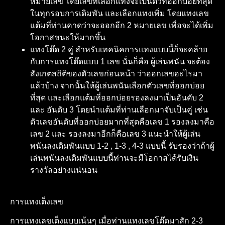
หมายเลข โดยเลขที่เลือกแทงจะเป็นตัวที่ออกบ่อยทีสุด
ในทุกรอบการเดิมพัน และเลือกแทงเพิ่ม โดยแทงเลข
แต้มที่ท่านคาดว่าจะออกอีก 2 หมายเลข เพื่อจะได้เพิ่ม
โอกาสชนะให้มากขึ้น
แทงโต๊ด 2 คู่ สำหรับเทคนิคการแทงแบบนี้ก็จะคล้าย
กับการแทงโต๊ดแบบ 1 เลข นั่นก็คือ ผู้เล่นพนัน จะต้อง
สังเกตสถิติของตัวเลขก่อนหน้า ว่าออกเลขอะไรมา
แล้วบ้าง จากนั้นให้ผู้เล่นพนันเลือกตัวเลขที่ออกบ่อย
ที่สุด และเลือกแต้มที่ออกบ่อยรองลงมาเป็นอันดับ 2
และ อันดับ 3 โดยนำแต้มที่ท่านเลือกมาจับเป็นคู่ เช่น
ตัวเลขอันดับที่ออกบ่อยมากที่สุดคือเลข 1 รองลงมาคือ
เลข 2 และ รองลงมาอีกก็คือเลข 3 แนะนำให้ผู้เล่น
พนันลงเดิมพันแบบ 1-2 , 1-3 , 4-3 แบบนี้ รับรองว่าถ้าผู้
เล่นพนันลงเดิมพันแบบนี้ท่านจะมีโอกาสได้รับเงิน
รางวัลอย่างแน่นอน
การแทงเต็งเลข
การแทงเลขเต็งแบบเน้นๆ เมื่อท่านแทงเลขโต๊ดมาสัก 2-3