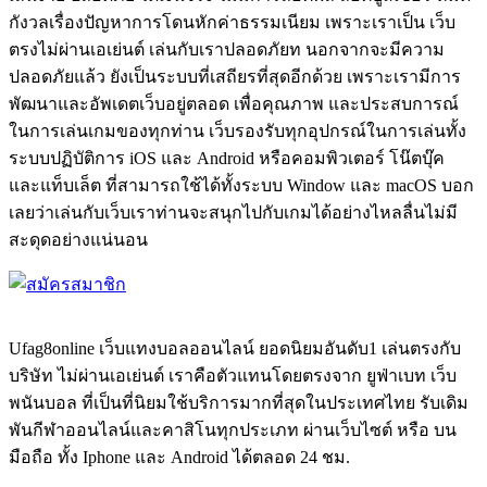
กังวลเรื่องปัญหาการโดนหักค่าธรรมเนียม เพราะเราเป็น เว็บ
ตรงไม่ผ่านเอเย่นต์ เล่นกับเราปลอดภัยท นอกจากจะมีความ
ปลอดภัยแล้ว ยังเป็นระบบที่เสถียรที่สุดอีกด้วย เพราะเรามีการ
พัฒนาและอัพเดตเว็บอยู่ตลอด เพื่อคุณภาพ และประสบการณ์
ในการเล่นเกมของทุกท่าน เว็บรองรับทุกอุปกรณ์ในการเล่นทั้ง
ระบบปฏิบัติการ iOS และ Android หรือคอมพิวเตอร์ โน๊ตบุ๊ค
และแท็บเล็ต ที่สามารถใช้ได้ทั้งระบบ Window และ macOS บอก
เลยว่าเล่นกับเว็บเราท่านจะสนุกไปกับเกมได้อย่างไหลลื่นไม่มี
สะดุดอย่างแน่นอน
Ufag8online เว็บแทงบอลออนไลน์ ยอดนิยมอันดับ1 เล่นตรงกับ
บริษัท ไม่ผ่านเอเย่นต์ เราคือตัวแทนโดยตรงจาก ยูฟ่าเบท เว็บ
พนันบอล ที่เป็นที่นิยมใช้บริการมากที่สุดในประเทศไทย รับเดิม
พันกีฬาออนไลน์และคาสิโนทุกประเภท ผ่านเว็บไซต์ หรือ บน
มือถือ ทั้ง Iphone และ Android ได้ตลอด 24 ชม.