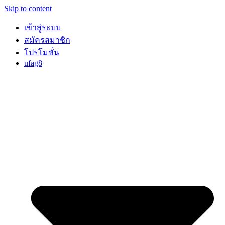
Skip to content
เข้าสู่ระบบ
สมัครสมาชิก
โปรโมชั่น
ufag8