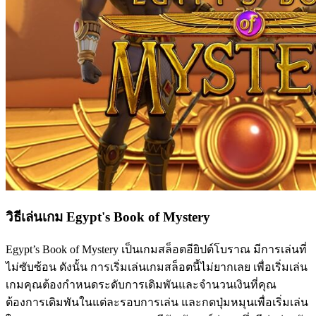
วิธีเล่นเกม Egypt's Book of Mystery
Egypt’s Book of Mystery เป็นเกมสล็อตอียิปต์โบราณ มีการเล่นที่
ไม่ซับซ้อน ดังนั้น การเริ่มเล่นเกมสล็อตนี้ไม่ยากเลย เพื่อเริ่มเล่น
เกมคุณต้องกำหนดระดับการเดิมพันและจำนวนเงินที่คุณ
ต้องการเดิมพันในแต่ละรอบการเล่น และกดปุ่มหมุนเพื่อเริ่มเล่น