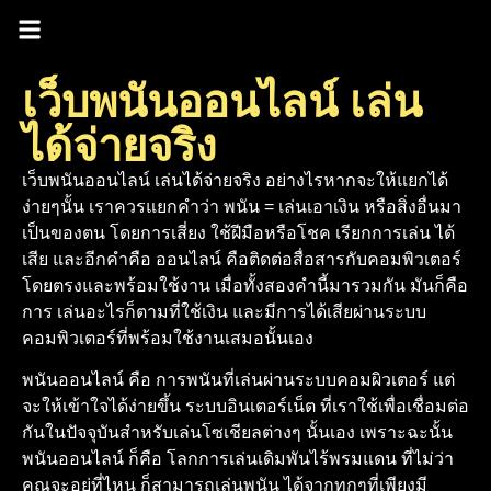
เข้าสู่ระบบ
สมัครสมาชิก
โปรโมชั่น
คาสิโนออนไลน์
เว็บพนันออนไลน์ เล่น
ได้จ่ายจริง
เว็บพนันออนไลน์ เล่นได้จ่ายจริง อย่างไรหากจะให้แยกได้
ง่ายๆนั้น เราควรแยกคำว่า พนัน = เล่นเอาเงิน หรือสิ่งอื่นมา
เป็นของตน โดยการเสี่ยง ใช้ฝีมือหรือโชค เรียกการเล่น ได้
เสีย และอีกคำคือ ออนไลน์ คือติดต่อสื่อสารกับคอมพิวเตอร์
โดยตรงและพร้อมใช้งาน เมื่อทั้งสองคำนี้มารวมกัน มันก็คือ
การ เล่นอะไรก็ตามที่ใช้เงิน และมีการได้เสียผ่านระบบ
คอมพิวเตอร์ที่พร้อมใช้งานเสมอนั้นเอง
พนันออนไลน์ คือ การพนันที่เล่นผ่านระบบคอมผิวเตอร์ แต่
จะให้เข้าใจได้ง่ายขึ้น ระบบอินเตอร์เน็ต ที่เราใช้เพื่อเชื่อมต่อ
กันในปัจจุบันสำหรับเล่นโซเชียลต่างๆ นั้นเอง เพราะฉะนั้น
พนันออนไลน์ ก็คือ โลกการเล่นเดิมพันไร้พรมแดน ที่ไม่ว่า
คุณจะอยู่ที่ไหน ก็สามารถเล่นพนัน ได้จากทุกๆที่เพียงมี