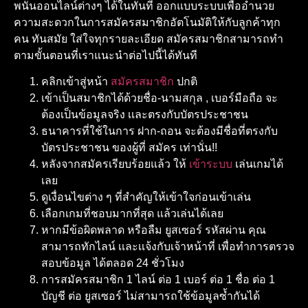
พนันออนไลน์ต่างๆ ได้ในทันที ออกแบบระบบเพื่ออำนวย
ความสะดวกในการสมัครสมาชิกอัตโนมัติให้กับลูกค้าทุก
คน ทันสมัย ใส่ใจทุกรายละเอียด สมัครสมาชิกสามารถทำ
ตามขั้นตอนที่เราแนะนำต่อไปนี้ได้ทันที
คลิกเข้าสู่หน้า
สมัครสมาชิก
ปกติ
เข้าเป็นสมาชิกได้ด้วยชื่อ-นามสกุล , เบอร์มือถือ จะ
ต้องเป็นข้อมูลจริง เเละตรงกับบัตรประชาชน
ธนาคารที่ใช้ในการ ฝาก-ถอน จะต้องมีชื่อที่ตรงกับ
บัตรประชาชน ของผู้ที่ สมัคร เท่านั่น!!
หลังจากสมัครเรียบร้อยแล้ว ให้
เข้าระบบ
เล่นเกมได้
เลย
ดูเงื่อนไขต่าง ๆ ที่สำคัญให้เข้าใจก่อนเข้าเล่น
เลือกเกมที่ชอบมากที่สุด แล้วเล่นได้เลย
หากมีข้อผิดพลาด หรือลืม ยูสเซอร์ รหัสผ่าน คุณ
สามารถทักไลน์ เเละเเจ้งกับเจ้าหน้าที่ เพื่อทำการตรวจ
สอบข้อมูล ได้ตลอด 24 ชั่วโมง
การสมัครสมาชิก 1 ไลน์ ต่อ 1 เบอร์ ต่อ 1 ชื่อ ต่อ 1
บัญชี ต่อ ยูสเซอร์ ไม่สามารถใช้ข้อมูลซ้ำกันได้