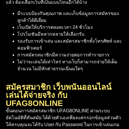
แล้ว ต้องเลือกเว็บที่เป็นแบบไหนอีกได้บ้าง
มีระบบป้องกันคุณภาพ และเก็บข้อมูลการสมัครของ
ลูกค้าได้ดีเยี่ยม
เว็บเปิดให้บริการตลอดเวลา 24 ชั่วโมง
โปรโมชันมีหลากหลายให้เลือกรับ
รองรับการเข้าเล่น และสมัครสมาชิกทั้งโทรศัพท์ และ
คอมพิวเตอร์
การสมัครสมาชิกมีความง่ายต่อการทำรายการ
ไม่ว่าจะเล่นได้เท่าไหร่ ทางเว็บก็สามารถจ่ายให้เต็ม
จำนวน ไม่มีหักค่าธรรมเนีนมใดๆ
สมัครสมาชิก เว็บพนันออนไลน์
เล่นได้จ่ายจริง กับ
UFAG8ONLINE
ขั้นตอนการสมัครสมาชิก UFAG8ONLINE ผ่านระบบ
อัตโนมัติที่ทันสมัย ได้ด้วยตัวเองเพียงแค่กรอกข้อมูลส่วนตัว
ให้ครบคุณจะได้รับ User กับ Password ในการเข้าเล่นเกม