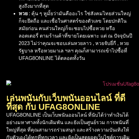
สูงถึงมากที่สุด
หวย
: คุ้น ๆ หูมั้ยว่ามันคืออะไร ใช่สังคมไทยส่วนใหญ่
ก็จะยึดถือ และเชื่อในศาสตร์ของตัวเลข โดยปกติใน
สมัยก่อน คนส่วนใหญ่ก็จะชอบไปซื้อหวย หรือ
ลอตเตอรี่ ตามร้านค้าที่ขายโดยเฉพาะ แต่ ณ ปัจจุบันปี
2023 ไม่ว่าคุณจะชอบเล่นหวยลาว , หวยจับยี่กี , หวย
รัฐบาล หรือหวยมาเล ฯลฯ คุณก็สามารถเข้าไปซื้อที่
UFAG8ONLINE ได้ตลอดทั้งวัน
เล่นพนันกับเว็บพนันออนไลน์ ที่ดี
ที่สุด กับ UFAG8ONLINE
UFAG8ONLINE เป็นเว็บพนันออนไลน์ ที่นับได้ว่าทำเงินได้
อย่างมหาศาลทั้งนักเดิมพัน และยังเป็นศูนย์รวม การพนันที่
ใหญ่ที่สุด ที่คุณสามารถร่วมสนุก และสร้างความบันเทิงให้
กับตัวเองได้ทุกที่ทุกเวลา และยังเป็นสุดยอดเว็บไซต์การเดิม