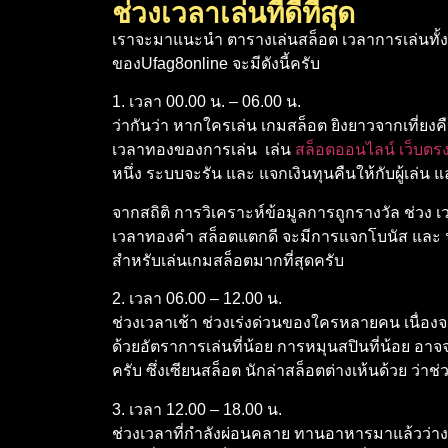
ช่วงเวลาเล่นที่ดีที่สุด
เราจะมาแนะนำ ตารางเล่นสล็อต เวลาการเล่นทั้ง 24 
ของUfag8online จะมีดังนี้ครับ
1. เวลา 00.00 น. – 06.00 น.
ว่ากันว่า หากใครเล่น เกมสล็อต ยิงยาวจากเที่ยงคื
เวลาทองของการเล่น เล่น
สล็อตออนไลน์ เว็บตร
หนึ่ง ระบบจะรัน และ
แจกเงินทุนคืนให้กับผู้เล่น 
จากสถิติ การวิเคราะห์ข้อมูลการถูกรางวัล ช่วง เ
เวลาทองคำ สล็อตแตกดี จะมีการแจกโบนัส และ ฟร
สำหรับเล่นเกมสล็อตมากที่สุดครับ
2. เวลา 06.00 – 12.00 น.
ช่วงเวลาเช้า ช่วงเร่งด่วนของใครหลายคน เนื่องจาก
ด้วยอัตราการเล่นที่น้อย การหมุนสปินที่น้อย อาจ
ครับ ซึ่งเซียนสล็อต นักล่าสล็อตต่างเห้นด้วย ว่าช่ว
3. เวลา 12.00 – 18.00 น.
ช่วงเวลาที่กำลังผ่อนคลาย ทานอาหารมาแล้วว่าง อย