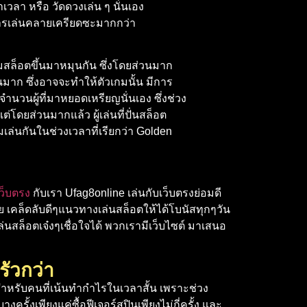
าเวลา หรือ วัดดวงเล่น ๆ นั่นเอง
ในการเล่นคลายเครียดซะมากกว่า
เกมสล็อตขึ้นมาหมุนกัน ซึ่งโดยส่วนมาก
นวนมาก ซึ่งอาจจะทำให้ตัวเกมนั้น มีการ
ำนวนผู้ที่มาหยอดเหรียญนั่นเอง ซึ่งช่วง
ต่โดยส่วนมากแล้ว ผู้เล่นที่ปั่นสล็อต
มเล่นกันในช่วงเวลาที่เรียกว่า Golden
ว็บตรง
กับเรา Ufag8online เล่นกับเว็บตรงย่อมดี
วย เคล็ดลับดีๆแนวทางเล่นสล็อตให้ได้โบนัสทุกๆวัน
ล่นสล็อตเจ๋งๆเชื่อใจได้ พวกเรามีเว็บไซต์ มาเสนอ
ัวกว่า
ากๆ สำหรับคนที่เน้นทำกำไรในเวลาสั้น เพราะช่วง
รั้งเพียงแค่ซื้อฟีเจอร์สปินเพียงไม่กี่ครั้ง และ