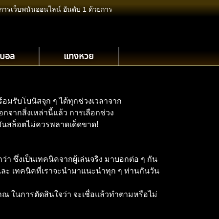
ารเว็บพนันออนไลน์ อันดับ 1 ด้วยการ
บอล
แทงหวย
้อมรับโบนัสจุก ๆ ได้ทุกช่วงเวลาจาก
จากสิ่งเหล่านี้แล้ว การเลือกช่วง
มพันสล็อตไม่ควรพลาดเด็ดขาด!
 ซึ่งเป็นเทคนิคจากผู้เล่นจริง มาบอกต่อ ๆ กัน
ี ๆ และ เทคนิคที่เราจะนำมาแนะนำทุก ๆ ท่านกันวัน
ณญาณ ในการตัดสินใจว่า จะเชื่อแล้วทำตามหรือไม่