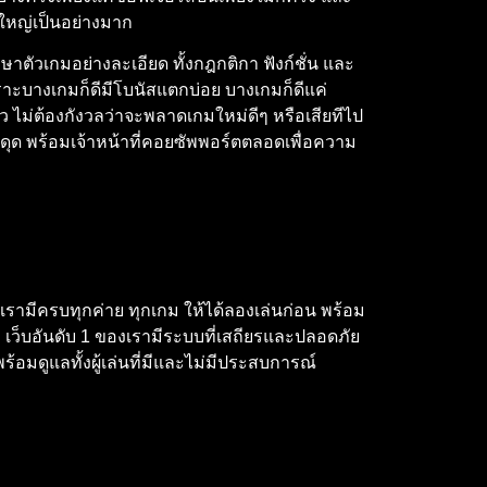
นใหญ่เป็นอย่างมาก
าตัวเกมอย่างละเอียด ทั้งกฎกติกา ฟังก์ชั่น และ
ราะบางเกมก็ดีมีโบนัสแตกบ่อย บางเกมก็ดีแค่
ไม่ต้องกังวลว่าจะพลาดเกมใหม่ดีๆ หรือเสียทีไป
สะดุด พร้อมเจ้าหน้าที่คอยซัพพอร์ตตลอดเพื่อความ
รามีครบทุกค่าย ทุกเกม ให้ได้ลองเล่นก่อน พร้อม
 เว็บอันดับ 1 ของเรามีระบบที่เสถียรและปลอดภัย
้อมดูแลทั้งผู้เล่นที่มีและไม่มีประสบการณ์