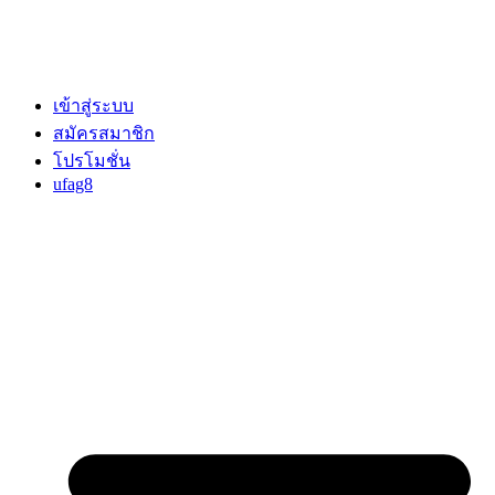
เข้าสู่ระบบ
สมัครสมาชิก
โปรโมชั่น
ufag8