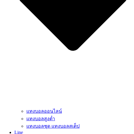
แทงบอลออนไลน์
แทงบอลสูงต่ำ
แทงบอลชุด แทงบอลสเต็ป
Line