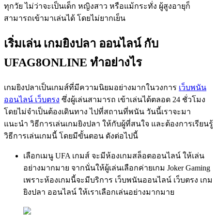
ทุกวัย ไม่ว่าจะเป็นเด็ก หญิงสาว หรือแม้กระทั่ง ผู้สูงอายุก็
สามารถเข้ามาเล่นได้ โดยไม่ยากเย็น
เริ่มเล่น เกมยิงปลา ออนไลน์ กับ
UFAG8ONLINE ทำอย่างไร
เกมยิงปลาเป็นเกมส์ที่มีความนิยมอย่างมากในวงการ
เว็บพนัน
ออนไลน์ เว็บตรง
ซึ่งผู้เล่นสามารถ เข้าเล่นได้ตลอด 24 ชั่วโมง
โดยไม่จำเป็นต้องเดินทาง ไปที่สถานที่พนัน วันนี้เราจะมา
แนะนำ วิธีการเล่นเกมยิงปลา ให้กับผู้ที่สนใจ และต้องการเรียนรู้
วิธีการเล่นเกมนี้ โดยมีขั้นตอน ดังต่อไปนี้
เลือกเมนู UFA เกมส์ จะมีห้องเกมสล็อตออนไลน์ ให้เล่น
อย่างมากมาย จากนั่นให้ผู้เล่นเลือกค่ายเกม Joker Gaming
เพราะห้องเกมนี้จะมีบริการ เว็บพนันออนไลน์ เว็บตรง เกม
ยิงปลา ออนไลน์ ให้เราเลือกเล่นอย่างมากมาย