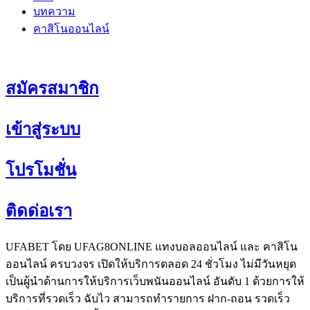
บทความ
คาสิโนออนไลน์
สมัครสมาชิก
เข้าสู่ระบบ
โปรโมชั่น
ติดด่อเรา
UFABET โดย UFAG8ONLINE แทงบอลออนไลน์ และ คาสิโน
ออนไลน์ ครบวงจร เปิดให้บริการตลอด 24 ชั่วโมง ไม่มีวันหยุด
เป็นผู้นำด้านการให้บริการเว็บพนันออนไลน์ อันดับ 1 ด้วยการให้
บริการที่รวดเร็ว ฉับไว สามารถทำรายการ ฝาก-ถอน รวดเร็ว