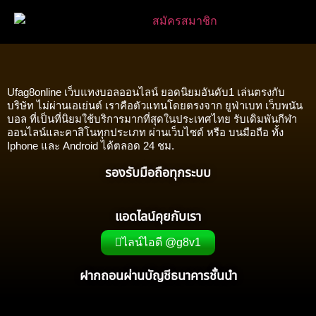
Ufag8online เว็บแทงบอลออนไลน์ ยอดนิยมอันดับ1 เล่นตรงกับ
บริษัท ไม่ผ่านเอเย่นต์ เราคือตัวแทนโดยตรงจาก ยูฟ่าเบท เว็บพนัน
บอล ที่เป็นที่นิยมใช้บริการมากที่สุดในประเทศไทย รับเดิมพันกีฬา
ออนไลน์และคาสิโนทุกประเภท ผ่านเว็บไซต์ หรือ บนมือถือ ทั้ง
Iphone และ Android ได้ตลอด 24 ชม.
รองรับมือถือทุกระบบ
แอดไลน์คุยกับเรา
ไลน์ไอดี @g8v1
ฝากถอนผ่านบัญชีธนาคารชั้นนำ