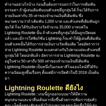
ทำงานอย่างไรบ้าง ก่อนอื่นต้องการบอกว่าในการเดิมพัน
ธรรมดา ถ้าผู้เล่นเดิมพันบนตัวเลขที่ถูกสุ่มได้ ก็จะได้รับการ
จ่ายเงินเท่ากับ 35 เท่าของจำนวนเงินที่เดิมพัน ซึ่ง
หมายความว่าถ้าเดิมพัน 1,000 บาท และตัวเลขที่เดิมพันถูก
สุ่มได้ ก็จะได้รับเงินรางวัลจำนวน 35,000 บาทแต่ใน
Lightning Roulette นั้น ถ้าตัวเลขที่ถูกสุ่มได้นั้นถูกเปิดเผย
แล้ว และมีการใส่ฟังก์ชั่น Lightning ก็จะทำให้ผู้เล่นที่เดิมพัน
บนตัวเลขนั้นได้รับการจ่ายเงินรางวัลเพิ่มเติม โดยอัตราการ
จ่าย Lightning Roulette จะแตกต่างกันไปตามแต่ละตัวเลขที่
ถูกสุ่มได้ โดยปกติแล้ว อัตราการจ่าย Lightning Roulette จะ
อยู่ในช่วง 50 เท่าถึง 500 เท่าของจำนวนเงินที่เดิมพัน
Lightning Roulette เป็นหนึ่งในเกมคาสิโนออนไลน์ที่ได้รับ
ความนิยมสูงขึ้นเรื่อยๆ ตั้งแต่มีการเปิดตัวในปี 2018 เป็นต้น
มา
Lightning Roulette ดียังไง
Lightning Roulette : เกมนี้ถูกออกแบบมาให้มีความ
สนุกสนานและน่าตื่นเต้นมากยิ่งขึ้นด้วยการเพิ่มการสุ่มตัว
คูณ แจ็คพ็อตระดับสูงเข้าไปบนหมายเลขรูเล็ตเพื่อให้ผู้เล่น