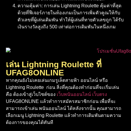
ความคุ้มค่า: การเล่น Lightning Roulette คุ้มค่าที่สุด
ด้วยที่ฟีเจอร์ภายในห้องเกมเป็นการเพิ่มตัวคูณให้กับ
ตัวเลขที่ผู้เล่นเดิมพัน ทำให้ผู้เล่นที่ทายตัวเลขถูก ได้รับ
เงินรางวัลสูงถึง 500 เท่าต่อการเดิมพันในหนึ่งเกม
เล่น Lightning Roulette ที่
UFAG8ONLINE
หากคุณยังไม่เคยเล่นเกมรูเล็ตสายฟ้า ออนไลน์ หรือ
Lightning Roulette ก่อน สิ่งที่คุณต้องทำก่อนที่จะเริ่มเล่น
คือ ต้องเข้าสู่เว็บไซต์ของ
เว็บพนันออนไลน์ เว็บตรง
UFAG8ONLINE แล้วทำการสมัครสมาชิกก่อน เพื่อที่จะ
สามารถเข้าเล่น พนันออนไลน์ ได้หลังจากนั้น คุณสามารถ
เลือกเมนู Lightning Roulette แล้วทำการเดิมพันตามความ
ต้องการของคุณได้ทันที