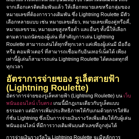
จากเลือกเครดิตเดิมพันแล้ว ให้เลือกหมายเลขหรือกลุ่มของ
หมายเลขที่ต้องการวางเดิมพัน ซึ่ง Lightning Roulette มีตัว
เลือกหลายแบบ เช่น หมายเลขเดี่ยว, หมายเลขเพียงคู่หรือคี่,
หมายเลขรวม, หมายเลขสูงหรือต่ำ และอื่นๆ ทั้งนี้ให้เลือก
ตามความถนัดของผู้เล่น ที่สำคัญการเล่น Lightning
Roulette สามารถเล่นได้ทุกที่ทุกเวลา แค่เพียงผู้เล่นมี มือถือ
หรือ คอมพิวเตอร์ ที่สามารถเชื่อมกับอินเทอร์เน็ตได้ เพียง
เท่านี้ผู้เล่นก็สามารถเล่น Lightning Roulette ได้ตลอดทุกที่
ทุกเวลา
อัตราการจ่ายของ รูเล็ตสายฟ้า
(Lightning Roulette)
อัตราการจ่ายของรูเล็ทสายฟ้า (Lightning Roulette) บน
เว็บ
พนันออนไลน์ เว็บตรง
เกมนี้มีกฎเกมเดียวกับรูเล็ตแบบ
ธรรมดา แต่มีการเพิ่มประสิทธิภาพให้กับเกมด้วยการใส่ฟัง
ก์ชั่น Lightning ซึ่งเป็นการจ่ายเงินรางวัลเพิ่มเติมให้กับผู้เล่น
พนันออนไลน์ ที่มีการวางเดิมพันบนตัวเลขที่ถูกสุ่มได้
การจ่ายเงินรางวัลใน Lightning Roulette จะมีหลักการ