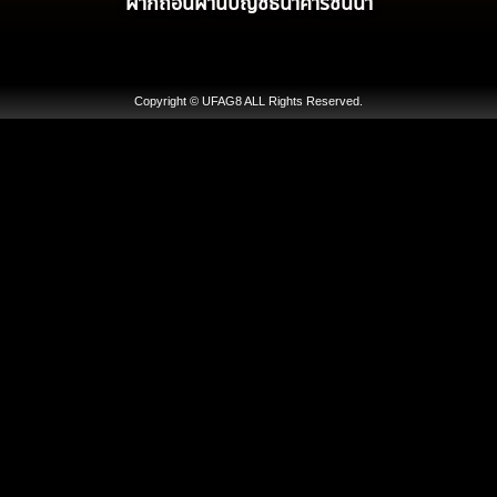
ฝากถอนผ่านบัญชีธนาคารชั้นนำ
Copyright © UFAG8 ALL Rights Reserved.