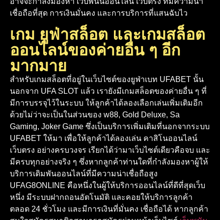
อาจจะกำลังมองหา เว็บพนันออนไลน์ เว็บตรง ที่มีความน่า
เชื่อถือที่สุด การเงินมั่นคง และการบริการที่แสนฉับไว
เกม ยูฟ่าสล็อต และเกมสล็อต
ออนไลน์ของค่ายอื่น ๆ อีก
มากมาย
สำหรับเกมสล็อตที่อยู่ในเว็บไซต์ของยูฟ่าเบท UFABET นั้น
นอกจาก UFA SLOT แล้ว เรายังมีเกมสล็อตของค่ายอื่น ๆ ที่
มีการบรรจุไว้ในระบบ ให้ลูกค้าได้ลองเลือกเล่นเพิ่มเติมอีก
ด้วยไม่ว่าจะเป็นในส่วนของ w88, Gold Deluxe, Sa
Gaming, Joker Game ซึ่งเป็นบริการเพิ่มเติมที่นอกจากระบบ
UFABET ให้มา เพื่อให้ลูกค้าได้ลองเล่น คาสิโนออนไลน์
เว็บตรง อย่างครบวงจร เรียกได้ว่ามาเว็บไซต์เดียวคือจบ และ
มีครบทุกอย่างจริง ๆ ซึ่งหากลูกค้าท่านใดที่กำลังมองหาผู้ให้
บริการเดิมพันออนไลน์ที่มีความน่าเชื่อถือสูง
UFAG8ONLINE คือหนึ่งในผู้ให้บริการออนไลน์ที่ดีที่สุดเว็บ
หนึ่ง มีระบบฝากถอนอัตโนมัติ และคอยให้บริการลูกค้า
ตลอด 24 ชั่วโมง และมีการเงินที่มั่นคง เชื่อถือได้ หากลูกค้า