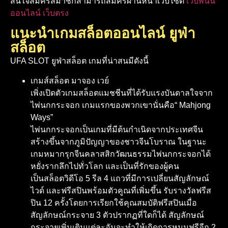
สนใจสมัครสมาชิกสามารถสมัครผ่านหน้าเว็บไซต์
เว็บพนัน
ออนไลน์ เว็บตรง
แนะนำเกมสล็อตออนไลน์ ยูฟ่า
สล็อต
UFA SLOT ยูฟ่าสล็อต เกมที่น่าสนมีดังนี้
เกมส์สล็อต มาจอง เวย์
เพิ่งเปิดตัวเกมสล็อตแมชชีนที่ได้รับแรงบันดาลใจจาก
ไพ่นกกระจอก เกมแรกของพวกเขานั่นคือ“ Mahjong
Ways”
ไพ่นกกระจอกเป็นเกมที่มีต้นกำเนิดจากประเทศจีน
สร้างขึ้นจากภูมิปัญญาของชาวจีนโบราณ ในฐานะ
เกมหมากรุกจีนคลาสสิกวัฒนธรรมไพ่นกกระจอกได้
หยั่งรากลึกไปทั่วโลก และเป็นที่รักของผู้คน
เป็นสล็อตวิดีโอ 5 รีล 4 แถวที่มีการเปลี่ยนสัญลักษณ์
ไวด์ และฟรีสปินพร้อมตัวคูณที่เพิ่มขึ้น รับรางวัลฟรีส
ปิน 12 ครั้งโดยการเรียกใช้คุณสมบัติฟรีสปินเมื่อ
สัญลักษณ์กระจาย 3 ตัวปรากฏที่ใดก็ได้ สัญลักษณ์
กระจายเพิ่มเติมแต่ละอันจะทำให้เกิดการหมุนฟรีอีก 2