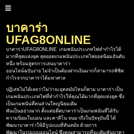
เข้าสู่ระบบ
สมัครสมาชิก
โปรโมชั่น
คาสิโนออนไลน์
บาคาร่า
UFAG8ONLINE
บาคาร่าUFAG8ONLINE เกมพนันประเภทไพ่ทำกำไรได้
มากที่สุดแห่งยุค สุดยอดเกมพนันประเภทไพ่ยอดนิยมอันดับ
หนึ่ง พร้อมสูตรการเล่นบาคาร่า
ออนไลน์ฉบับง่าย ไม่จำเป็นต้องฝากเงินมากก็สามารถพิชิต
กำไรจากบาคาร่าได้มหาศาล
ปฏิเสธไม่ได้เลยว่าไม่ว่าจะยุคสมัยไหนก็ตาม บาคาร่า เป็น
เกมพนันประเภทไพ่ที่ทำกำไรให้คุณได้มากที่สุดแห่งยุค ซึ่ง
เป็นเกมพนันที่คนส่วนใหญ่นิยมเดิม
พันเป็นอย่างมาก ตั้งแต่อดีตบาคาร่าเป็นเกมพนันที่ได้รับ
ความนิยมในบ่อน และคาสิโน จนมาถึงในปัจจุบันนี้ ได้
พัฒนาบาคาร่าให้มีรูปแบบที่ทันสมัย ด้วยการ
พัฒนาในรูปแบบออนไลน์ ซึ่งคุณสามารถที่จะเดิมพันบาคา