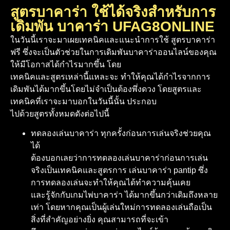
สูตรบาคาร่า ใช้ได้จริงสำหรับการ
เดิมพัน บาคาร่า UFAG8ONLINE
ในวันนี้เราจะมาเผยเทคนิคและแนะนำการใช้ สูตรบาคาร่า
ฟรี ซึ่งจะเป็นตัวช่วยในการเดิมพันบาคาร่าออนไลน์ของคุณ
ให้มีโอกาสได้กำไรมากขึ้น โดย
เทคนิคและสูตรเหล่านี้แหละจะ ทำให้คุณได้กำไรจากการ
เดิมพันได้มากขึ้นโดยไม่จำเป็นต้องพึ่งดวง โดยสูตรและ
เทคนิคที่เราจะมาบอกในวันนี้นั้น ประกอบ
ไปด้วยสูตรทั้งหมดดังต่อไปนี้
ทดลองเล่นบาคาร่า ทุกครั้งก่อนการเล่นจริงช่วยคุณ
ได้
ต้องบอกเลยว่าการทดลองเล่นบาคาร่าก่อนการเล่น
จริงเป็นเทคนิคและสูตรการ เล่นบาคาร่า pantip ซึ่ง
การทดลองเล่นจะทำให้คุณได้ทำความคุ้นเคย
และรู้จักกับเกมไพ่บาคาร่า ได้มากขึ้นกว่าเดิมถึงหลาย
เท่า โดยหากคุณเป็นผู้เล่นใหม่การทดลองเล่นถือเป็น
สิ่งที่สำคัญอย่างยิ่ง คุณสามารถที่จะเข้า