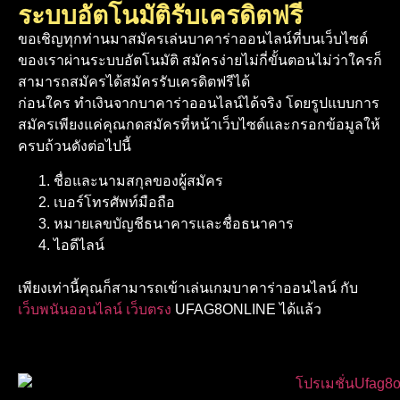
ระบบอัตโนมัติรับเครดิตฟรี
ขอเชิญทุกท่านมาสมัครเล่นบาคาร่าออนไลน์ที่บนเว็บไซต์
ของเราผ่านระบบอัตโนมัติ สมัครง่ายไม่กี่ขั้นตอนไม่ว่าใครก็
สามารถสมัครได้สมัครรับเครดิตฟรีได้
ก่อนใคร ทำเงินจากบาคาร่าออนไลน์ได้จริง โดยรูปแบบการ
สมัครเพียงแค่คุณกดสมัครที่หน้าเว็บไซต์และกรอกข้อมูลให้
ครบถ้วนดังต่อไปนี้
ชื่อและนามสกุลของผู้สมัคร
เบอร์โทรศัพท์มือถือ
หมายเลขบัญชีธนาคารและชื่อธนาคาร
ไอดีไลน์
เพียงเท่านี้คุณก็สามารถเข้าเล่นเกมบาคาร่าออนไลน์ กับ
เว็บพนันออนไลน์ เว็บตรง
UFAG8ONLINE ได้แล้ว