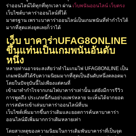
ร่าออนไลน์ได้ทุกที่ทุกเวลา ผ่าน
เว็บพนันออนไลน์ เว็บตรง
เว็บไซต์บาคาร่าออนไลน์ที่ได้
มาตรฐาน เพราะบาคาร่าออนไลน์เป็นเกมพนันที่ทำกำไรได้
มากที่สุดแห่งยุคเลยก็ว่าได้
เว็บ บาคาร่าUFAG8ONLINE
ขึ้นแท่นเป็นเกมพนันอันดับ
หนึ่ง
หลายท่านอาจจะสงสัยว่าทำไมเกมไพ่ UFAG8ONLINE เป็น
เกมพนันที่ได้รับความนิยมมากที่สุดเป็นอันดับหนึ่งตลอดมา
โดยในปัจจุบันนี้ไม่เพียงแต่คนที่
เข้ามาทำกำไรจากเกมไพ่บาคาร่าเท่านั้น แต่ยังมีการรีวิว
การพูดถึง ประเภทนี้กันอย่างแพร่หลาย จะเห็นได้จากยอด
การสมัครเข้าเล่นบาคาร่าออนไลน์ที่บน
เว็บไซต์เพิ่มมากขึ้นกว่าเดิมและยอดการค้นหาบาคาร่า
ออนไลน์มีเพิ่มมากกว่าเดิมหลายเท่า
โดยสาเหตุของความนิยมในการเดิมพันบาคาร่าที่เป็นจุด