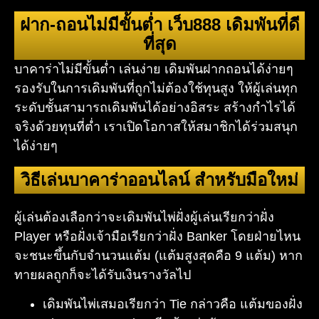
ฝาก-ถอนไม่มีขั้นต่ำ เว็บ888 เดิมพันที่ดี
ที่สุด
บาคาร่าไม่มีขั้นต่ำ เล่นง่าย เดิมพันฝากถอนได้ง่ายๆ
รองรับในการเดิมพันที่ถูกไม่ต้องใช้ทุนสูง ให้ผู้เล่นทุก
ระดับชั้นสามารถเดิมพันได้อย่างอิสระ สร้างกำไรได้
จริงด้วยทุนที่ต่ำ เราเปิดโอกาสให้สมาชิกได้ร่วมสนุก
ได้ง่ายๆ
วิธีเล่นบาคาร่าออนไลน์ สำหรับมือใหม่
ผู้เล่นต้องเลือกว่าจะเดิมพันไพ่ฝั่งผู้เล่นเรียกว่าฝั่ง
Player หรือฝั่งเจ้ามือเรียกว่าฝั่ง Banker โดยฝ่ายไหน
จะชนะขึ้นกับจำนวนแต้ม (แต้มสูงสุดคือ 9 แต้ม) หาก
ทายผลถูกก็จะได้รับเงินรางวัลไป
เดิมพันไพ่เสมอเรียกว่า Tie กล่าวคือ แต้มของฝั่ง