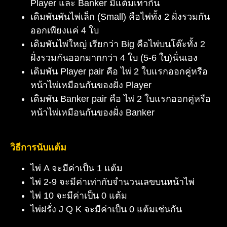
Player และ Banker มีแต้มเท่ากัน
เดิมพันพันไพ่เล็ก (Small) คือไพ่ทั้ง 2 ฝั่งรวมกัน
ออกเพียงแค่ 4 ใบ
เดิมพันไพ่ใหญ่ เรียกว่า Big คือไพ่บนโต๊ะทั้ง 2
ฝั่งรวมกันออกมากกว่า 4 ใบ (5-6 ใบ)นั่นเอง
เดิมพัน Player pair คือ ไพ่ 2 ใบแรกออกคู่หรือ
หน้าไพ่เหมือนกันของฝั่ง Player
เดิมพัน Banker pair คือ ไพ่ 2 ใบแรกออกคู่หรือ
หน้าไพ่เหมือนกันของฝั่ง Banker
วิธีการนับแต้ม
ไพ่ A จะมีค่าเป็น 1 แต้ม
ไพ่ 2-9 จะมีค่าเท่ากับจำนวนเลขบนหน้าไพ่
ไพ่ 10 จะมีค่าเป็น 0 แต้ม
ไพ่ฝรั่ง J Q K จะมีค่าเป็น 0 แต้มเช่นกัน