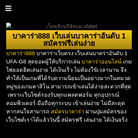
เข้าสู่ระบบ
สมัครสมาชิก
โปรโมชั่น
คาสิโนออนไลน์
บาคาร่า888 เว็บเล่นบาคาร่าอันดับ 1
สมัครฟรีเล่นง่าย
บาคาร่า888
บาคาร่าเว็บตรง เว็บเล่นบาคร่าอันดับ 1
UFA-G8 สุดยอดผู้ให้บริการเล่น
บาคาร่าออนไลน์
เกม
ไพ่ยอดฮิตเล่นง่าย ได้เงินเร็ว ไม่ต้องใข้เวลานาน จึง
ทำให้เป็นเกมที่ได้รับความนิยมเป็นอย่างมากในหมวด
หมู่ของเกมคาสิโน สามารถเข้าเล่นได้ง่ายสะดวกที่สุด
เพราะเว็บไซต์รองรับทุกแพลตฟอร์ม ทุกอุปกรณ์
คอมพิวเตอร์ มือถือทุกระบบ เข้าเล่นง่าย ไม่มีสะดุด
หากสนใจสามารถ
สมัครบาคาร่า
ผ่านปุ่มสมัครของ
เว็บไซต์เราได้แล้ววันนี้ สมัครฟรี เล่นง่าย ได้เงินจริง