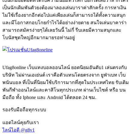
เป็นเกมยอดฮิตที่ได้รับความนิยมทั่วโลก บอกได้เลยว่าหากใคร
เป็นนักเดิมพันตัวยงต้องมาลองเล่นบาราค่าสักครั้ง การหาเงิน
ไม่ใช้เรื่องยากอีกต่อไปแค่เพียงเล่นก็สามารถได้ทั้งความสนุก
และมีโอกาสกอบโกยกำไรได้อย่างง่ายดาย สนใจเล่นบาคาร่า
สามารถสมัครง่ายๆได้เลยวันนี้ ไม่กี่ รีบเลยมีความสนุกและ
โบนัสชุดใหญ่อีกมากมายรอท่านอยู่
Ufag8online เว็บแทงบอลออนไลน์ ยอดนิยมอันดับ1 เล่นตรงกับ
บริษัท ไม่ผ่านเอเย่นต์ เราคือตัวแทนโดยตรงจาก ยูฟ่าเบท เว็บ
พนันบอล ที่เป็นที่นิยมใช้บริการมากที่สุดในประเทศไทย รับเดิม
พันกีฬาออนไลน์และคาสิโนทุกประเภท ผ่านเว็บไซต์ หรือ บน
มือถือ ทั้ง Iphone และ Android ได้ตลอด 24 ชม.
รองรับมือถือทุกระบบ
แอดไลน์คุยกับเรา
ไลน์ไอดี @g8v1