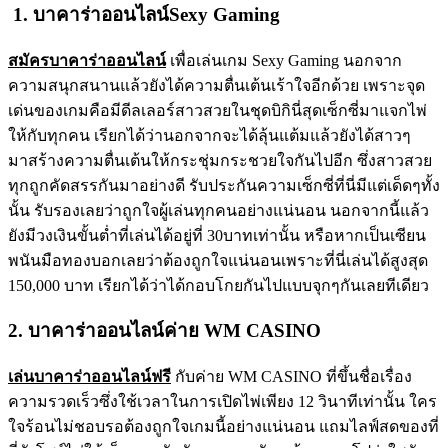
1. บาคาร่าออนไลน์Sexy Gaming
สมัครบาคาร่าออนไลน์
เพื่อเล่นเกม Sexy Gaming นอกจาก
ความสนุกสนานแล้วยังได้ความตื่นเต้นเร้าใจอีกด้วย เพราะจุด
เด่นของเกมคือมีดีลเลอร์สาวสวยในชุดบิกินี่สุดเซ็กซี่มาแจกไพ่
ให้กับทุกคน เรียกได้ว่านอกจากจะได้ลุ้นแต้มแล้วยังได้สาวๆ
มาสร้างความตื่นเต้นให้กระชุ่มกระชวยใจกันไปอีก ซึ่งสาวสวย
ทุกถูกคัดสรรกันมาอย่างดี รับประกันความเซ็กซี่ที่นี่มีแต่เด็ดๆทั้ง
นั้น รับรองเลยว่าถูกใจผู้เล่นทุกคนอย่างแน่นอน นอกจากนี้แล้ว
ยังมีวงเงินขั้นต่ำที่เล่นได้อยู่ที่ 30บาทเท่านั้น หรือหากเป็นเซียน
พนันมือทองบอกเลยว่าต้องถูกใจแน่นอนเพราะที่นี่เล่นได้สูงสุด
150,000 บาท เรียกได้ว่าได้กอบโกยกันไปแบบจุกๆกันเลยทีเดียว
2. บาคาร่าออนไลน์ค่าย WM CASINO
เล่นบาคาร่าออนไลน์ฟรี
กับค่าย WM CASINO ที่ขึ้นชื่อเรื่อง
ความรวดเร็วซึ่งใช้เวลาในการเปิดไพ่เพียง 12 วินาทีเท่านั้น ใคร
ใจร้อนไม่ชอบรอต้องถูกใจเกมนี้อย่างแน่นอน แถมไลฟ์สดของที่