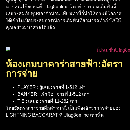
หากคุณได้ลงทุนที่ Ufag8online โดยทำการวางเดิมพันที่
เหมาะสมกับทุนของตัวท่าน เพียงเท่านี้ก็ทำให้ท่านมีโอกาส
ได้เข้าไปเปิดประสบการณ์การเดิมพันที่สามารถทำกำไรให้
คุณอย่างมหาศาลได้แล้ว
ห้องเกมบาคาร่าสายฟ้า:อัตรา
การจ่าย
PLAYER : ผู้เล่น : จ่ายที่ 1-512 เท่า
BANKER : เจ้ามือ : จ่ายที่ 1-512 เท่า
TIE : เสมอ : จ่ายที่ 11-262 เท่า
โดยอัตตราการจ่ายที่กล่าวมานี้ เป็นเพียงอัตราการจ่ายของ
LIGHTNING BACCARAT ที่ Ufag8online เท่านั้น