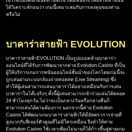
เข้าใจเบื้องต้นก่อนที่ท่านจะเข้าเดิมพันจริง เพื่อที่ให้ท่านนั้น
ได้วิเคราะห์ก่อนว่า เกมนี้เหมาะสมกับการลงทุนของท่าน
หรือไม่
บาคาร่าสายฟ้า EVOLUTION
บาคาร่าสายฟ้าEVOLUTION เป็นรูปแบบคล้ายบาคาร่า
ออนไลน์ที่ได้รับการพัฒนาจากค่าย Evolution Casino ที่เป็น
ผู้ให้บริการเกมการพนันออนไลน์ชั้นนำของโลกโดยเกมนี้จะ
ถูกเล่นผ่านระบบกล้องถ่ายทอดสด (Live Streaming) ซึ่ง
ทำให้ผู้เล่นสามารถเล่นบาคาร่าได้อย่างเหมือนกับการเล่น
บาคาร่าในโต๊ะจริงๆ ทั้งนี้ผู้เล่นสามารถเข้าร่วมเล่นได้ตลอด
24 ชั่วโมงทุกวัน ไม่ว่าจะเป็นกลางวันหรือกลางคืนก็
สามารถเล่นได้ตามต้องการ นอกจากนี้ค่าย Evolution
Casino ได้พัฒนาเกมบาคาร่าสายฟ้าให้มีอัตตราการจ่ายที่
สูงบวกกับฟีเจอร์ตัวคูณที่ไม่มีใครเหมือน จึงทำให้ค่าย
Evolution Casino ใช้เวลาเพียงไม่นานก็ได้ก้าวขึ้นสู่ค่ายเกม