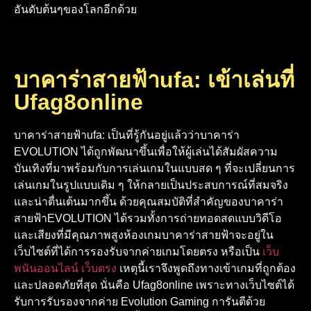
อันดับต้นๆของโลกอีกด้วย
บาคาร่าสายฟ้าufa: เข้าเล่นที่
Ufag8online
บาคาร่าสายฟ้าufa: เป็นที่รู้กันอยู่แล้วว่าบาคาร่า
EVOLUTION ได้ถูกพัฒนาขึ้นเพื่อให้ผู้เล่นได้สัมผัสความ
บันเทิงที่มาพร้อมกับการเล่นเกมในแบบสด ๆ ที่จะเปลี่ยนการ
เล่นเกมในรูปแบบเดิม ๆ ให้กลายเป็นประสบการณ์ที่สมจริง
และน่าตื่นเต้นมากขึ้น ด้วยคุณสมบัติที่สำคัญของบาคาร่า
สายฟ้าEVOLUTION ได้รวมทั้งการถ่ายทอดสดแบบวิดีโอ
และเสียงที่มีคุณภาพสูงห้องเกมบาคาร่าสายฟ้าจะอยู่ใน
เว็บไซต์ที่ได้การรองรับจากค่ายเกมโดยตรง หรือเป็น
เว็บ
พนันออนไลน์ เว็บตรง
เหตุนี้เราจึงพูดถึงทางเข้าเกมที่ถูกต้อง
และปลอดภัยที่สุด นั่นคือ Ufag8online เพราะทางเว็บไซต์ได้
รับการรับรองจากค่าย Evolution Gaming การันตีด้วย