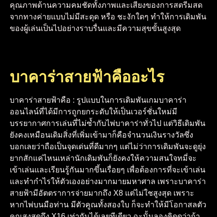
คุณภาพด้านความคมชัดทั้งภาพและเสียงของการสตรีมสด
จากทางค่ายแบบไม่มีสะดุด หรือ ชะงักใดๆ ทำให้การเดิมพัน
ของผู้เล่นเป็นไปอย่างราบรื่นและมีความสุขขั้นสูงสุด
บาคาร่าสายฟ้าคืออะไร
บาคาร่าสายฟ้าคือ : รูปแบบในการเดิมพันเกมบาคาร่า
ออนไลน์ที่ได้มีการถูกยกระดับให้เป็นเวอร์ชั่นใหม่มี
บรรยากาศการเล่นที่ไม่ซ้ำกับไพ่บาคาร่าทั่วไป แต่วิธีเดิมพัน
ยังคงเหมือนเดิมสิ่งที่เพิ่มเข้ามาก็คือจำนวนเงินรางวัลซึ่ง
บอกเลยว่าถือเป็นจุดเด่นที่ดีมากๆ แต่ไม่ว่าการเดิมพันจะดูยุ่ง
ยากสักแค่ไหนเหล่านักเดิมพันก็ยังคงให้ความสนใจทมี่จะ
เข้าเล่นและเรียนรู้กันมากขึ้นเรื่อยๆ เพื่อต้องการที่จะเข้าเล่น
และทำกำไรให้ตัวเองอย่างมากมายมหาศาล เพราะบาคาร่า
สายฟ้ามีอัตตราการจ่ายมากถึง X8 แต่ไม่ใชสูงสุด เพราะ
หากไพ่บนมือท่าน มีตัวคูณทั้งสองใบ ก็จะทำให้มีโอกาสลตัว
คูณสูงสุดถึง X16 เท่ากันได้เลยทีเดียว ฉะนั้นลองคิดดูว่าถ้า