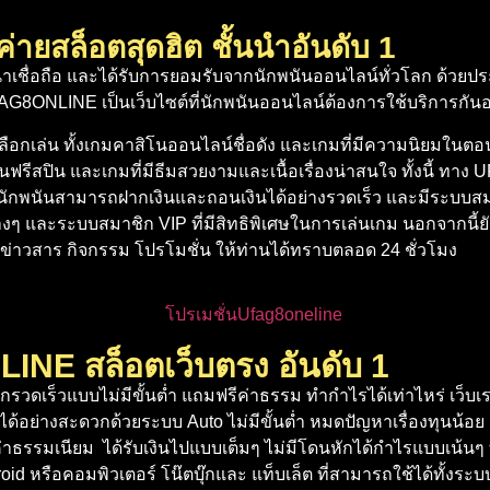
ยสล็อตสุดฮิต ชั้นนำอันดับ 1
าเชื่อถือ และได้รับการยอมรับจากนักพนันออนไลน์ทั่วโลก ด้วย
FAG8ONLINE เป็นเว็บไซต์ที่นักพนันออนไลน์ต้องการใช้บริการกัน
กเล่น ทั้งเกมคาสิโนออนไลน์ชื่อดัง และเกมที่มีความนิยมในตอนนี
มุนฟรีสปิน และเกมที่มีธีมสวยงามและเนื้อเรื่องน่าสนใจ ทั้งนี้ ทา
้นักพนันสามารถฝากเงินและถอนเงินได้อย่างรวดเร็ว และมีระบบสม
งๆ และระบบสมาชิก VIP ที่มีสิทธิพิเศษในการเล่นเกม นอกจากนี้ย
จ้งข่าวสาร กิจกรรม โปรโมชั่น ให้ท่านได้ทราบตลอด 24 ชั่วโมง
NE สล็อตเว็บตรง อันดับ 1
กรวดเร็วแบบไม่มีขั้นต่ำ แถมฟรีค่าธรรม ทำกำไรได้เท่าไหร่ เว็บเราจ
 ได้อย่างสะดวกด้วยระบบ Auto ไม่มีขั้นต่ำ หมดปัญหาเรื่องทุนน้อย 
ค่าธรรมเนียม ได้รับเงินไปแบบเต็มๆ ไม่มีโดนหักได้กำไรแบบเน้น
oid หรือคอมพิวเตอร์ โน๊ตบุ๊กและ แท็บเล็ต ที่สามารถใช้ได้ทั้งร