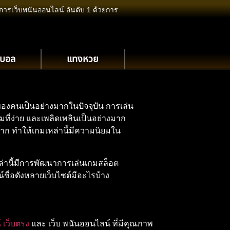
ารเว็บพนันออนไลน์ อันดับ 1 ด้วยการ
บอล
แทงหวย
ของคนเป็นอย่างมากในปัจจุบัน การเล่น
มที่ง่าย และเพลิดเพลินเป็นอย่างมาก
มาก ทำให้เกมเหล่านี้มีความนิยมใน
เหล่านี้มีการพัฒนาการเล่นเกมสล็อต
์ชื่อดังหลายเว็บไซต์มีอะไรบ้าง
 เว็บตรง
และ เว็บ พนันออนไลน์ ที่มีคุณภาพ