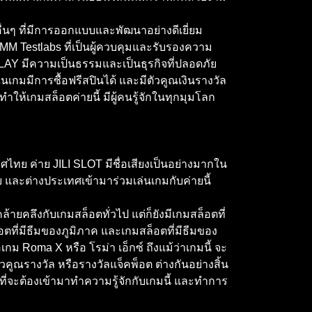
นๆ ที่มีการออกแบบและพัฒนาอย่างดีเยี่ยม
M Testlabs ที่เป็นผู้ควบคุมและรับรองความ
AY มีความเป็นธรรมและเป็นธุรกิจที่ปลอดภัย
นเกมมีการซื้อฟรีสปินได้ และมีตัวคูณเงินรางวัล
ทำให้เกมสล็อตค่ายนี้ มีผู้คนรู้จักในทุกมุมโลก
ทย ค่าย JILI SLOT มีชื่อเสียงเป็นอย่างมากใน
และต่างประเทศเข้ามาร่วมเล่นเกมกับค่ายนี้
คลึงกับเกมสล็อตทั่วไป แต่ก็ยังมีเกมสล็อตที่
็อตที่มีธีมของภูมิภาค และเกมสล็อตที่มีธีมของ
เกม Roma X หรือ โรม่า เอ็กซ์ ถึงแม้ว่าเกมนี้ จะ
ูณรางวัล หรือรางวัลแจ็คพ็อต ต่างกันอย่างสิ้น
หวที่จะต้องเข้ามาทำความรู้จักกับเกมนี้ และทำการ