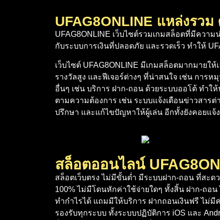
UFAG8ONLINE แหล่งรวม ค่า
UFAG8ONLINE เว็บไซต์รวมเกมสล็อตที่มีความน่
กับระบบการเงินที่ปลอดภัย และรวดเร็ว ทำให้ U
เว็บไซต์ UFAG8ONLINE มีเกมสล็อตมากมายให้เลือ
รางวัลสูง และฟีเจอร์ต่างๆ ที่น่าสนใจ เช่น การห
อื่นๆ เช่น บริการ ฝาก-ถอน ด้วยระบบออโต้ ทำให
ตามความต้องการ เช่น ระบบแจ้งเตือนข่าวสารต่า
ปรึกษา และแก้ไขปัญหาให้ผู้เล่น อีกทั้งยังคอยแ
สล็อตออนไลน์ UFAG8ONLI
สล็อตเว็บตรง ไม่มีขั้นต่ำ มีระบบฝาก-ถอน ที่สะดว
100% ไม่มีโดนหักค่าใช้จ่ายใดๆ ทั้งสิ้น ฝาก-ถอน
ทำกำไรได้ แถมมีให้บริการ ฝากถอนเงินฟรี ไม่มี
รองรับทุกระบบ ทั้งระบบปฏิบัติการ iOS และ Andr