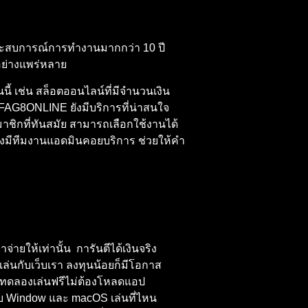
ประสบการณ์การทำงานมากกว่า 10 ปี
อย่างแพร่หลาย
้ เช่น สล็อตออนไลน์ที่มีจำนวนเงิน
ง UFAG8ONLINE ยังมีบริการที่น่าสนใจ
าชิกที่ทันสมัย สามารถเลือกใช้งานได้
ังมีทีมงานแอดมินคอยบริการ ช่วยให้คำ
่ายให้เท่านั้น การันตีได้เงินจริง
เล่นกับเว็บเรา ลงทุนน้อยก็มีโอกาส
ๆ ทดลองเล่นฟรีไม่ต้องโหลดแอป
ะบบ Window และ macOS เล่นที่ไหน